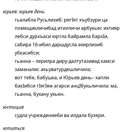
юрьев: юрьев день
гьалабла Русьлизиб: рягIят хъубзури ца
помещикличибад итилличи арбукьес ихтияр
лебси дурхъаси юртла байрамла бархIи,
сабира 16-ибил даршдусла ахирлизиб
убкасибси;
гьанна – лерилра диру-далтутазивад камси
заманалис акьуватурдешличила;
вот тебе, бабушка, и Юрьев день– хапли
бакIибси тIягIям агарси анцIбукьличила: ма,
гьанна, бухану укьен.
юстиция
судла учреждениеби ва илдала бузери.
ютиться