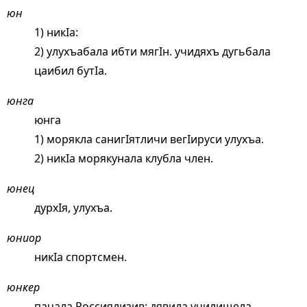
юн
1) никIа:
2) улухъабала ибти мягIн. учидяхъ дугьбала
цаибил бутIа.
юнга
юнга
1) морякла санигIятличи вегIируси улухъа.
2) никIа морякунала клубла член.
юнец
дурхIя, улухъа.
юниор
никIа спортсмен.
юнкер
пачала Россиялизив: дявила училищела