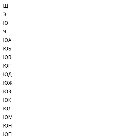
Щ
Э
Ю
Я
ЮА
ЮБ
ЮВ
ЮГ
ЮД
ЮЖ
ЮЗ
ЮК
ЮЛ
ЮМ
ЮН
ЮП