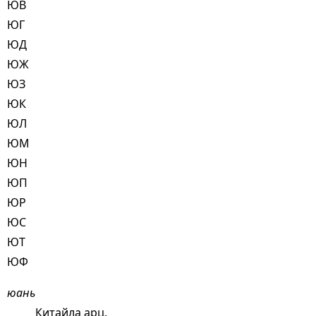
ЮВ
ЮГ
ЮД
ЮЖ
ЮЗ
ЮК
ЮЛ
ЮМ
ЮН
ЮП
ЮР
ЮС
ЮТ
ЮФ
юань
Китайла арц.