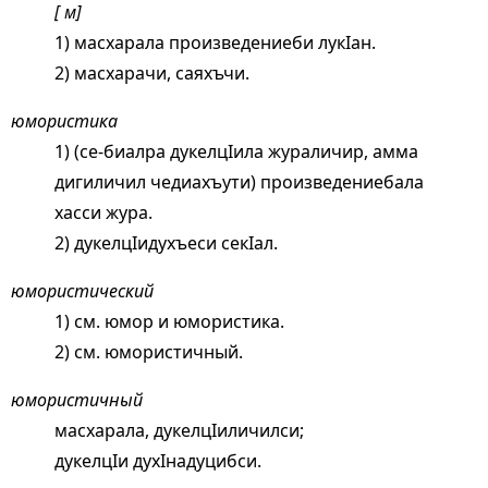
[ м]
1) масхарала произведениеби лукIан.
2) масхарачи, саяхъчи.
юмористика
1) (се-биалра дукелцIила жураличир, амма
дигиличил чедиахъути) произведениебала
хасси жура.
2) дукелцIидухъеси секIал.
юмористический
1) см.
юмор
и юмористика.
2) см.
юмористичный
.
юмористичный
масхарала, дукелцIиличилси;
дукелцIи духIнадуцибси.