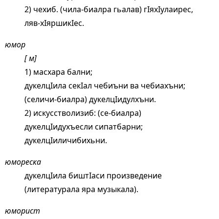
2) чехиб. (чила-биалра гьалав) гIяхIулаирес,
ляв-хIяршикIес.
юмор
[ м]
1) масхара бални;
дукелцIила секIал чебиъни ва чебиахъни;
(селичи-биалра) дукелцIидулхъни.
2) искусстволизиб: (се-биалра)
дукелцIидухъесли сипатбарни;
дукелцIиличибихьни.
юмореска
дукелцIила биштIаси произведение
(литературала яра музыкала).
юморист