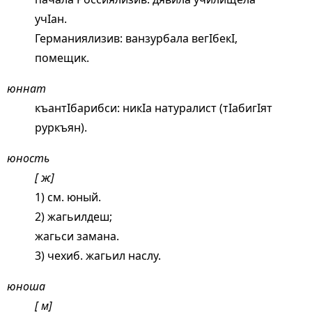
учIан.
Германиялизив: ванзурбала вегIбекI,
помещик.
юннат
къантIбарибси: никIа натуралист (тIабигIят
руркъян).
юность
[ ж]
1) см.
юный
.
2) жагьилдеш;
жагьси замана.
3) чехиб. жагьил наслу.
юноша
[ м]