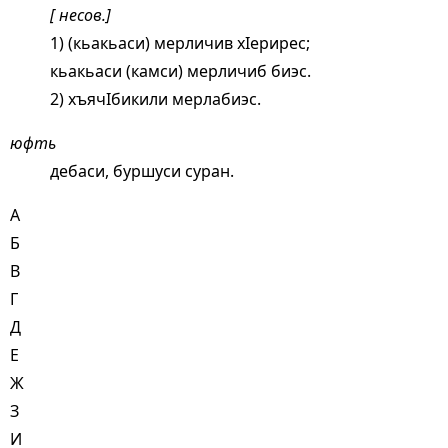
[ несов.]
1) (кьакьаси) мерличив хIерирес;
кьакьаси (камси) мерличиб биэс.
2) хъячIбикили мерлабиэс.
юфть
дебаси, буршуси суран.
А
Б
В
Г
Д
Е
Ж
З
И