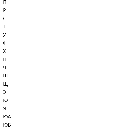
П
Р
С
Т
У
Ф
Х
Ц
Ч
Ш
Щ
Э
Ю
Я
ЮА
ЮБ