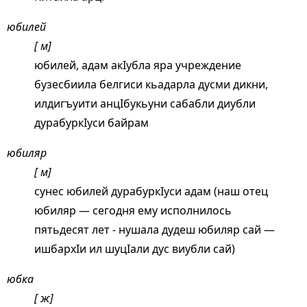
юбилей
[ м]
юбилей, адам акIубла яра учреждение
бузесбиила белгиси кьадарла дусми дикни,
илдигъуити анцIбукьуни сабабли диубли
дурабуркIуси байрам
юбиляр
[ м]
сунес юбилей дурабуркIуси адам (наш отец
юбиляр — сегодня ему исполнилось
пятьдесят лет - нушала дудеш юбиляр сай —
ишбархIи ил шуцIали дус виубли сай)
юбка
[ ж]