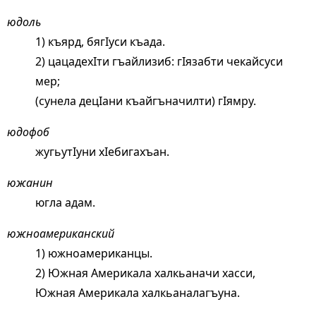
юдоль
1) къярд, бягIуси къада.
2) цацадехIти гъайлизиб: гIязабти чекайсуси
мер;
(сунела децIани къайгъначилти) гIямру.
юдофоб
жугьутIуни хIебигахъан.
южанин
югла адам.
южноамериканский
1) южноамериканцы.
2) Южная Америкала халкьаначи хасси,
Южная Америкала халкьаналагъуна.