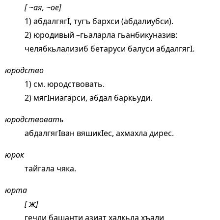
[ ~ая, ~ое]
1) абдалгягI, тугъ бархси (абдалиубси).
2) юродивый –гьаларла гьанбикуназив:
челябкьлализиб бетаруси балуси абдалгягI.
юродство
1) см.
юродствовать
.
2) мягIниагарси, абдал баркьуди.
юродствовать
абдалгягIван вяшикIес, ахмахла дирес.
юрок
тайгала чяка.
юрта
[ ж]
гечли башанти азиат халкьла хъали