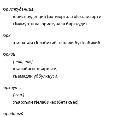
юриспруденция
юриспруденция (ихтиюртала хIекьлизирти
гIилмурти ва юристунала баркьуди).
юрк
хъярхъли гIелабикиб, пяхъли бухIнабикиб.
юркий
[ ~ая, ~ое]
къалабаси, хъярхъси;
гьамадли уббулхъуси.
юркнуть
[ сов.]
хъярхъли гIелабикес (бетахъес).
юродивый