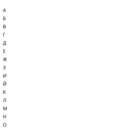
А
Б
В
Г
Д
Е
Ж
З
И
Й
К
Л
М
Н
О