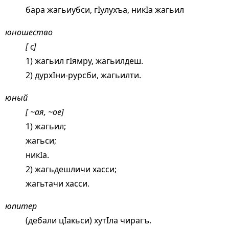
бара жагьиубси, гIулухъа, никIа жагьил
юношество
[ с]
1) жагьил гIямру, жагьилдеш.
2) дурхIни-рурсби, жагьилти.
юный
[ ~ая, ~ое]
1) жагьил;
жагьси;
никIа.
2) жагьдешличи хасси;
жагьтачи хасси.
юпитер
(дебали цIакьси) хутIла чирагъ.