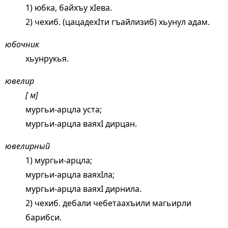
1) юбка, байхъу хIева.
2) чехиб. (цацадехIти гъайлизиб) хьунул адам.
юбочник
хьунрукья.
ювелир
[ м]
мургьи-арцла уста;
мургьи-арцла ваяхI дирцан.
ювелирный
1) мургьи-арцла;
мургьи-арцла ваяхIла;
мургьи-арцла ваяхI дирнила.
2) чехиб. дебали чебетаахъили магьирли
барибси.