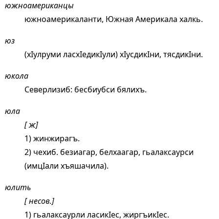
южноамериканцы
южноамерикаланти, Южная Америкала халкь.
юз
(хIулруми ласхIедикIули) хIусдикIни, тясдикIни.
юкола
Северлизиб: бесбиубси бялихъ.
юла
[ ж]
1) жинжирагъ.
2) чехиб. безиагар, белхаагар, гьалаксаурси
(имцIали хъяшачила).
юлить
[ несов.]
1) гьалаксаурли ласикIес, жиргъикIес.