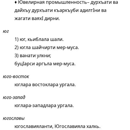
♦ Ювелирная промышленность– дурхъати ва
дайхъу дурхъати къаркъуби адилтIни ва
жагати ваяхI дирни.
юг
1) юг, кьиблала шали.
2) югла шайчирти мер-муса.
3) ванати улкни;
буцIарси аргъла мер-муса.
юго-восток
юглара востоклара ургала.
юго-запад
юглара-западлара ургала.
югославы
югославияланти, Югославияла халкь.