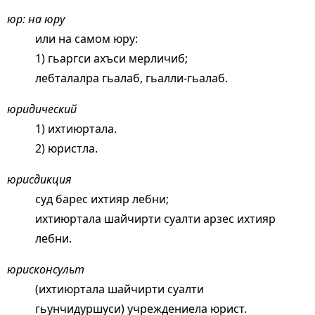
юр: на юру
или на самом юру:
1) гьаргси ахъси мерличиб;
лебталалра гьалаб, гьалли-гьалаб.
юридический
1) ихтиюртала.
2) юристла.
юрисдикция
суд барес ихтияр лебни;
ихтиюртала шайчирти суалти арзес ихтияр
лебни.
юрисконсульт
(ихтиюртала шайчирти суалти
гьунчидуршуси) учреждениела юрист.