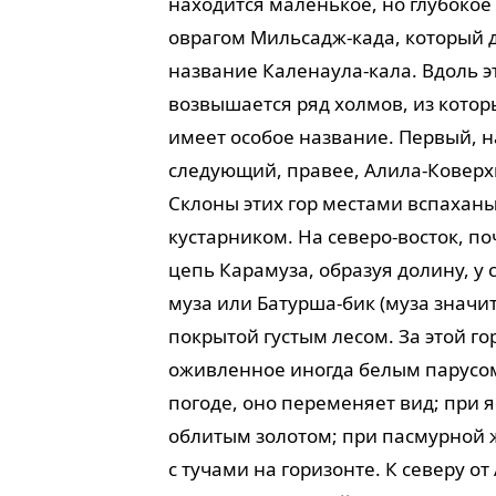
находится маленькое, но глубокое
оврагом Мильсадж-када, который д
название Каленаула-кала. Вдоль э
возвышается ряд холмов, из кото
имеет особое название. Первый, 
следующий, правее, Алила-Ковер
Склоны этих гор местами вспахан
кустарником. На северо-восток, п
цепь Карамуза, образуя долину, у 
муза или Батурша-бик (муза значит
покрытой густым лесом. За этой г
оживленное иногда белым парусо
погоде, оно переменяет вид; при 
облитым золотом; при пасмурной ж
с тучами на горизонте. К северу о