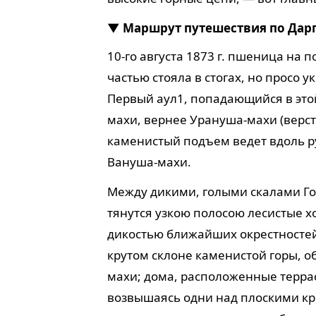
Маршрут путешествия по Дарг
10-го августа 1873 г. пшеница на 
частью стояла в стогах, но просо
Первый аул
1
, попадающийся в это
махи, вернее Урануша-махи (верст 
каменистый подъем ведет вдоль руч
Вануша-махи.
Между дикими, голыми скалами Го
тянутся узкою полосою лесистые 
дикостью ближайших окрестностей
крутом склоне каменистой горы, о
махи; дома, расположенные терра
возвышаясь одни над плоскими кры