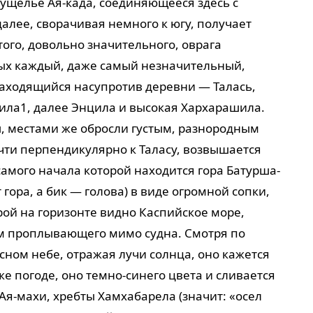
 ущелье Ая-када, соединяющееся здесь с
алее, сворачивая немного к югу, получает
того, довольно значительного, оврага
рых каждый, даже самый незначительный,
находящийся насупротив деревни — Талась,
хила
1
, далее Энцила и высокая Хархарашила.
ы, местами же обросли густым, разнородным
очти перпендикулярно к Таласу, возвышается
самого начала которой находится гора Батурша-
 гора, а бик — голова) в виде огромной сопки,
орой на горизонте видно Каспийское море,
м проплывающего мимо судна. Смотря по
ясном небе, отражая лучи солнца, оно кажется
е погоде, оно темно-синего цвета и сливается
т Ая-махи, хребты Хамхабарела (значит: «осел