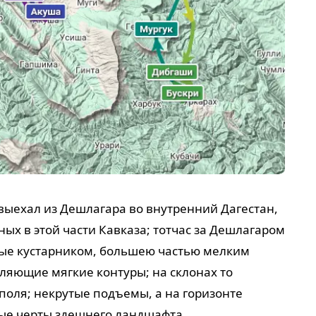
 выехал из Дешлагара во внутренний Дагестан,
ных в этой части Кавказа; тотчас за Дешлагаром
тые кустарником, большею частью мелким
ляющие мягкие контуры; на склонах то
 поля; некрутые подъемы, а на горизонте
ные черты здешнего ландшафта.