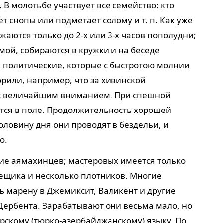
. В молотьбе участвует все семейство: кто
т снопы или подметает солому и т. п. Как уже
аются только до 2-х или 3-х часов пополудни;
мой, собираются в кружки и на беседе
е политические, которые с быстротою молнии
орили, например, что за хивинской
 с величайшим вниманием. При спешной
тся в поле. Продолжительность хорошей
оловину дня они проводят в бездельи, и
о.
тие аямахинцев; мастеровых имеется только
ещика и несколько плотников. Многие
ь марену в Джемиксит, Валикент и другие
Дербента. Зарабатывают они весьма мало, но
арскому (тюрко-азербайджанскому) языку. По