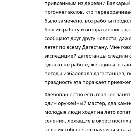
привозимым из деревни Балкары
4
погоняет волов, кто переворачивае
было замечено, все работы продолж
бросив работу и возвратившись до
сообщают друг другу новости, даж
летят по всему Дагестану. Мне гов
экспедицией дагестанцы следили
однако же работе, женщины остаю
погоды избаловала дагестанцев; п
праздность эта поражает приезжег
Хлебопашество есть главное заня
один оружейный мастер, два камн
молодые люди ходят на лето копат
селения, лежащие в окрестностях 
цель их собственно научиться тат