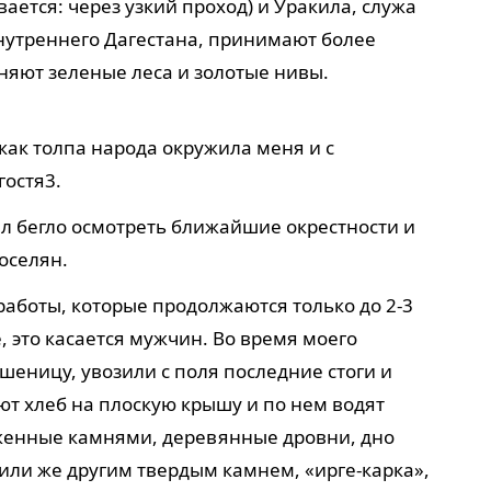
ается: через узкий проход) и Уракила, служа
утреннего Дагестана, принимают более
няют зеленые леса и золотые нивы.
 как толпа народа окружила меня и с
гостя
3
.
пел бегло осмотреть ближайшие окрестности и
оселян.
аботы, которые продолжаются только до 2-3
, это касается мужчин. Во время моего
еницу, увозили с поля последние стоги и
ют хлеб на плоскую крышу и по нем водят
женные камнями, деревянные дровни, дно
или же другим твердым камнем, «ирге-карка»,