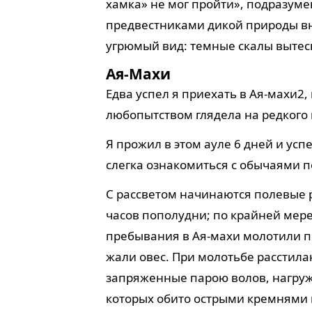
хамка» не мог пройти», подразумев
предвестниками дикой природы вн
угрюмый вид: темные скалы вытес
Ая-Махи
Едва успел я приехать в Ая-махи
2
,
любопытством глядела на редкого 
Я прожил в этом ауле 6 дней и ус
слегка ознакомиться с обычаями п
С рассветом начинаются полевые р
часов пополудни; по крайней мере
пребывания в Ая-махи молотили пш
жали овес. При молотьбе расстила
запряженные парою волов, нагру
которых обито острыми кремнями 