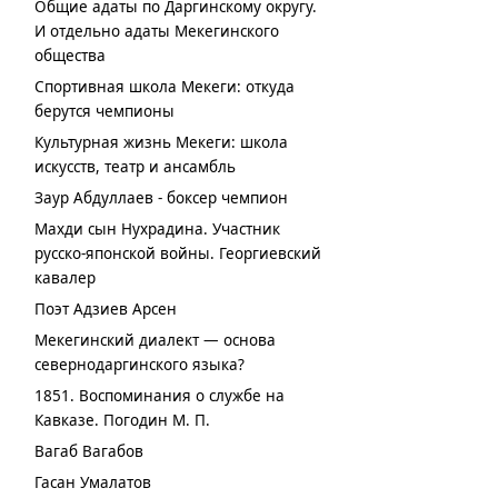
Общие адаты по Даргинскому округу.
И отдельно адаты Мекегинского
общества
Спортивная школа Мекеги: откуда
берутся чемпионы
Культурная жизнь Мекеги: школа
искусств, театр и ансамбль
Заур Абдуллаев - боксер чемпион
Махди сын Нухрадина. Участник
русско-японской войны. Георгиевский
кавалер
Поэт Адзиев Арсен
Мекегинский диалект — основа
севернодаргинского языка?
1851. Воспоминания о службе на
Кавказе. Погодин М. П.
Вагаб Вагабов
Гасан Умалатов