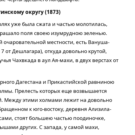
инскому округу (1873)
полях уже была сжата и частью молотилась,
 украшало поля своею изумрудною зеленью.
й очаровательной местности, есть Вануша-
7 от Дешлагара), откуда довольно крутой,
ья Чахвкада в аул Ая-махи, в двух верстах от
рного Дагестана и Прикаспийской равниною
холмы. Прелесть которых еще возвышается
. Между этими холмами лежит на довольно
бращенном к юго-востоку, деревня Ализила-
сами, стоят большею частью поодиночке,
шами других. С запада, у самой махи,