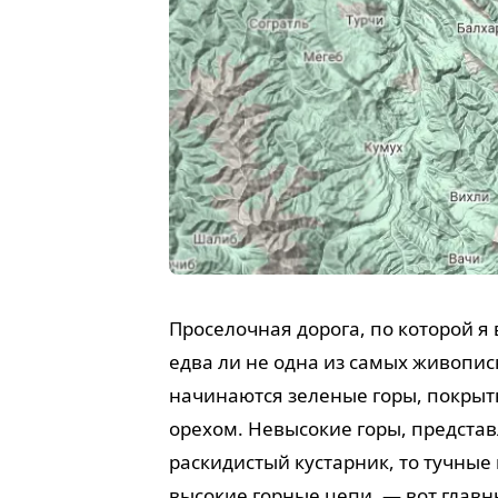
Проселочная дорога, по которой я
едва ли не одна из самых живопис
начинаются зеленые горы, покры
орехом. Невысокие горы, представ
раскидистый кустарник, то тучные
высокие горные цепи, — вот глав