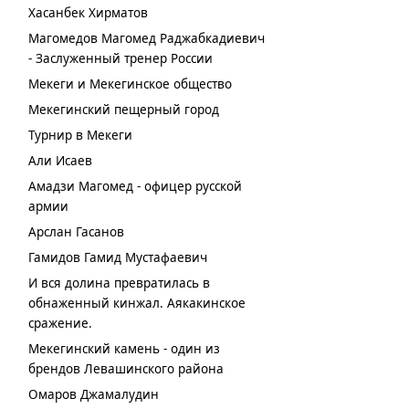
Хасанбек Хирматов
Магомедов Магомед Раджабкадиевич
- Заслуженный тренер России
Мекеги и Мекегинское общество
Мекегинский пещерный город
Турнир в Мекеги
Али Исаев
Амадзи Магомед - офицер русской
армии
Арслан Гасанов
Гамидов Гамид Мустафаевич
И вся долина превратилась в
обнаженный кинжал. Аякакинское
сражение.
Мекегинский камень - один из
брендов Левашинского района
Омаров Джамалудин