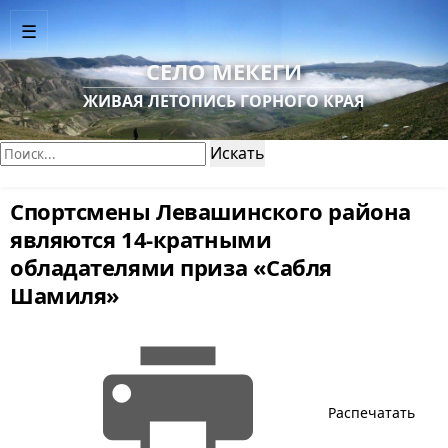
☰
СЕЛО МЕКЕГИ
ЖИВАЯ ЛЕТОПИСЬ ГОРНОГО КРАЯ
Поиск:
Искать
Спортсмены Левашинского района
являются 14-кратными
обладателями приза «Сабля
Шамиля»
Распечатать