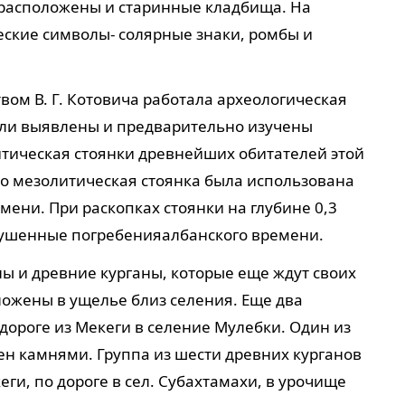
 расположены и старинные кладбища. На
ские символы- солярные знаки, ромбы и
твом В. Г. Котовича работала археологическая
ыли выявлены и предварительно изучены
итическая стоянки древнейших обитателей этой
то мезолитическая стоянка была использована
мени. При раскопках стоянки на глубине 0,3
ушенные погребенияалбанского времени.
ы и древние курганы, которые еще ждут своих
ложены в ущелье близ селения. Еще два
 дороге из Мекеги в селение Мулебки. Один из
ен камнями. Группа из шести древних курганов
кеги, по дороге в сел. Субахтамахи, в урочище