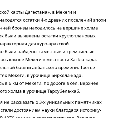
кой карты Дагестана», в Мекеги и
аходятся остатки 4-х древних поселений эпохи
анней бронзы находилось на вершине холма
пок были выявлены остатки круглоплановых
характерная для куро-аракской
 же были найдены каменные и кремниевые
ось южнее Мекеги в местности ХагIла-када.
ельной башни албанского времени. Третье
тях Мекеги, в урочище Бирхела-када.
 в 6 км от Мекеги, по дороге в сел. Верхнее
ого холма в урочище Тархубела-хаб.
зя не рассказать о 3-х уникальных памятниках
стали достоянием науки благодаря историку-
В 1970 году он в окрестностях сел. Верхнее