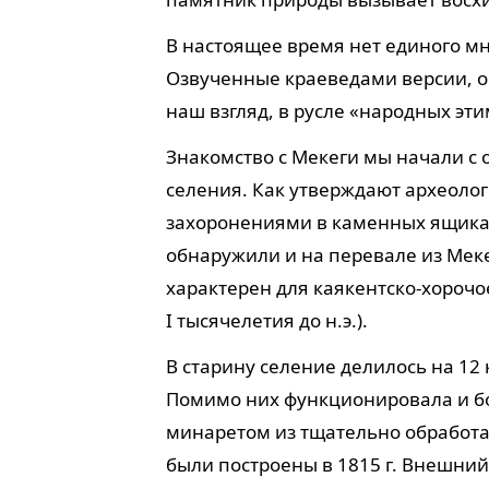
В настоящее время нет единого м
Озвученные краеведами версии, о
наш взгляд, в русле «народных эт
Знакомство с Мекеги мы начали с 
селения. Как утверждают археолог
захоронениями в каменных ящика
обнаружили и на перевале из Меке
характерен для каякентско-хорочое
I тысячелетия до н.э.).
В старину селение делилось на 12
Помимо них функционировала и б
минаретом из тщательно обработа
были построены в 1815 г. Внешний