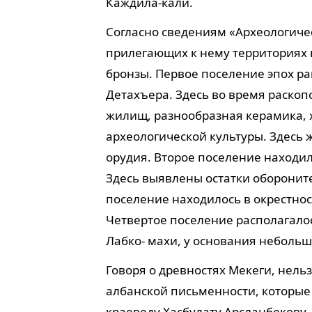
Каждила-кали.
Согласно сведениям «Археологичес
прилегающих к нему территориях н
бронзы. Первое поселение эпох р
Детахъера. Здесь во время раско
жилищ, разнообразная керамика, 
археологической культуры. Здесь
орудия. Второе поселение находил
Здесь выявлены остатки оборонит
поселение находилось в окрестнос
Четвертое поселение располагалось
Лабко- махи, у основания небольш
Говоря о древностях Мекеги, нель
албанской письменности, которые 
краеведу Хасбулату Арсланбекову. 