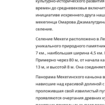
культурно-исторического развити
времен до средневековья включите
инициативе искреннего друга наше
мекегинца Омарова Джамалутдина
селение.
Селение Мекеги расположено в Ле
уникального природного памятник
7 км., наибольшая ширина 4,5 км. 
Примерно через 80 м, от начала 
13 м, и высотой 8 м. Она соединяе
Панорама Мекегинского каньона 
нависшие над красивой долиной с 
проложившая свой извилистый путь
проявляются очертания древних ку
памятник природы вызывает восх