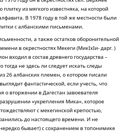
плитку из мягкого известняка, на которой
лфавита. В 1978 году в той же местности были
литки с албанскими письменами.
сьменности, а также остатков оборонительной
мени в окрестностях Мекеги (МикIхIи- дарг. )
он входил в состав древнего государства –
то тогда не здесь ли следует искать следы
из 26 албанских племен, о котором писали
выглядит фантастической, если учесть, что
ая о вторжении в Дагестан завоевателя
 разрушении «укрепления Мика», которое
тождествляют с мекегинской крепостью,
ранились до настоящего времени. И не
о нередко бывает) с сохранением в топонимике