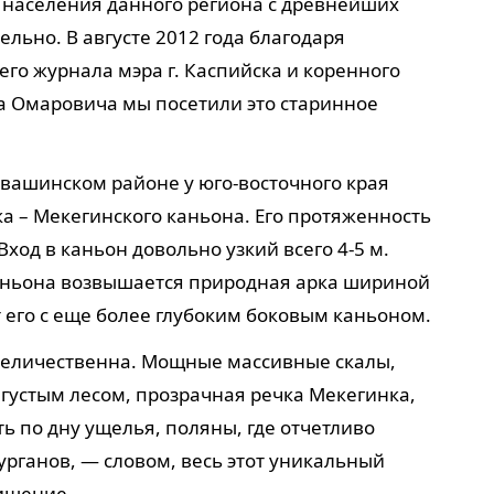
я населения данного региона с древнейших
льно. В августе 2012 года благодаря
го журнала мэра г. Каспийска и коренного
 Омаровича мы посетили это старинное
вашинском районе у юго-восточного края
а – Мекегинского каньона. Его протяженность
Вход в каньон довольно узкий всего 4-5 м.
каньона возвышается природная арка шириной
т его с еще более глубоким боковым каньоном.
величественна. Мощные массивные скалы,
густым лесом, прозрачная речка Мекегинка,
 по дну ущелья, поляны, где отчетливо
рганов, — словом, весь этот уникальный
ищение.