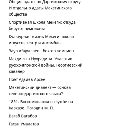
Общие адаты по Даргинскому округу.
И отдельно адаты Мекегинского
общества
Спортивная школа Мекеги: откуда
берутся чемпионы
Культурная жизнь Мекеги: школа
искусств, театр и ансамбль
Заур Абдуллаев - боксер чемпион
Махди сын Нухрадина. Участник
русско-японской войны. Георгиевский
кавалер
Поэт Адзиев Арсен
Мекегинский диалект — основа
севернодаргинского языка?
1851. Воспоминания о службе на
Кавказе. Погодин М. П.
Вагаб Вагабов
Гасан Умалатов