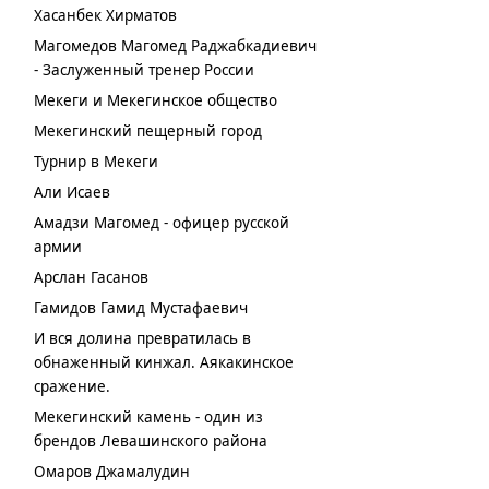
Хасанбек Хирматов
Магомедов Магомед Раджабкадиевич
- Заслуженный тренер России
Мекеги и Мекегинское общество
Мекегинский пещерный город
Турнир в Мекеги
Али Исаев
Амадзи Магомед - офицер русской
армии
Арслан Гасанов
Гамидов Гамид Мустафаевич
И вся долина превратилась в
обнаженный кинжал. Аякакинское
сражение.
Мекегинский камень - один из
брендов Левашинского района
Омаров Джамалудин