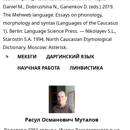
Daniel M., Dobrushina N., Ganenkov D. (eds.) 2019.
The Mehweb language: Essays on phonology,
morphology and syntax (Languages of the Caucasus
1). Berlin: Language Science Press. — Nikolayev S.L.,
Starostin S.A. 1994. North Caucasian Etymological
Dictionary. Moscow: Asterisk.
МЕКЕГИ
ДАРГИНСКИЙ ЯЗЫК
НАУЧНАЯ РАБОТА
ЛИНВИСТИКА
Расул Османович Муталов
Родился в 1961 году в с. Ицари Дахадаевского р-на