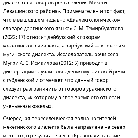
диалектов и говоров речь селения Мекеги
Левашинского района». Примечателен и тот факт,
что в вышедшем недавно «Диалектологическом
словаре даргинского языка» С. М. Темирбулатова
(2022: 17) относит дейбукский к говорам
мекегинского диалекта, а харбукский — к говорам
мугинского диалекта. Исследователь речи села
Мугри А. С. Исмаилова (2012: 5) приводит в
диссертации случаи совпадения мугринской речи
с губденской и отмечает, что данный говор
следует разграничить от говоров урахинского
диалекта, «к которому в свое время его отнесли
ученые-языковеды».
Очередная переселенческая волна носителей
мекегинского диалекта была направлена на север
и восток, в результате чего образовались такие