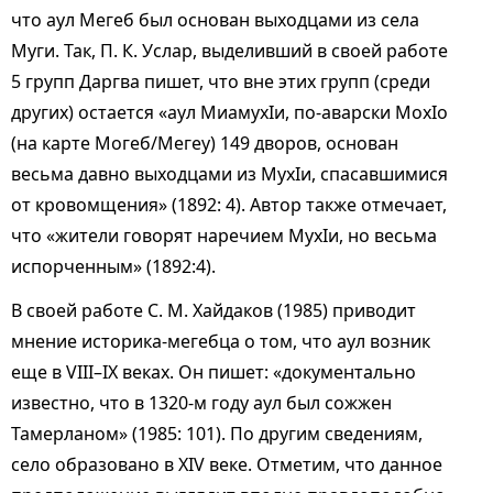
что аул Мегеб был основан выходцами из села
Муги. Так, П. К. Услар, выделивший в своей работе
5 групп Даргва пишет, что вне этих групп (среди
других) остается «аул МиамухIи, по-аварски МохIо
(на карте Могеб/Мегеу) 149 дворов, основан
весьма давно выходцами из МухIи, спасавшимися
от кровомщения» (1892: 4). Автор также отмечает,
что «жители говорят наречием МухIи, но весьма
испорченным» (1892:4).
В своей работе С. М. Хайдаков (1985) приводит
мнение историка-мегебца о том, что аул возник
еще в VIII–IX веках. Он пишет: «документально
известно, что в 1320-м году аул был сожжен
Тамерланом» (1985: 101). По другим сведениям,
село образовано в XIV веке. Отметим, что данное