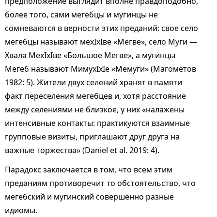
предположение выглядит вполне правдоподобно,
более того, сами мегебцы и мугинцы не
сомневаются в верности этих преданий: свое село
мегебцы называют мехIхIве «Мегве», село Муги —
Хвала МехIхIве «Большое Мегве», а мугинцы
Мегеб называют МимухIхIе «Мемуги» (Магометов
1982: 5). Жители двух селений хранят в памяти
факт переселения мегебцев и, хотя расстояние
между селениями не близкое, у них «налажены
интенсивные контакты: практикуются взаимные
групповые визиты, приглашают друг друга на
важные торжества» (Daniel et al. 2019: 4).
Парадокс заключается в том, что всем этим
преданиям противоречит то обстоятельство, что
мегебский и мугинский совершенно разные
идиомы.