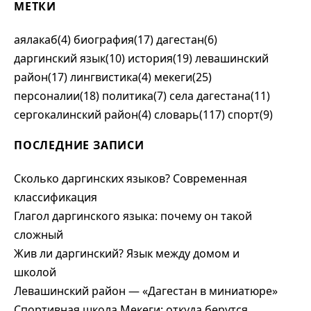
МЕТКИ
аялакаб(4)
биография(17)
дагестан(6)
даргинский язык(10)
история(19)
левашинский
район(17)
лингвистика(4)
мекеги(25)
персоналии(18)
политика(7)
села дагестана(11)
сергокалинский район(4)
словарь(117)
спорт(9)
ПОСЛЕДНИЕ ЗАПИСИ
Сколько даргинских языков? Современная
классификация
Глагол даргинского языка: почему он такой
сложный
Жив ли даргинский? Язык между домом и
школой
Левашинский район — «Дагестан в миниатюре»
Спортивная школа Мекеги: откуда берутся