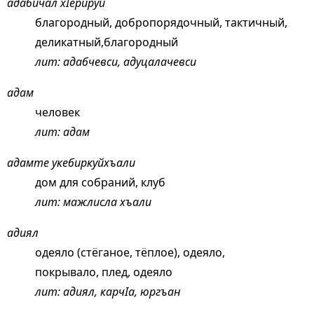
адабичал хIерируй
благородный, добропорядочный, тактичный,
деликатный,благородный
лит: адабчевси, адуцалачевси
адам
человек
лит: адам
адамте укебиркуйхъали
дом для собраний, клуб
лит: мажлисла хъали
адиял
одеяло (стёганое, тёплое), одеяло,
покрывало, плед, одеяло
лит: адиял, карчIа, юргъан