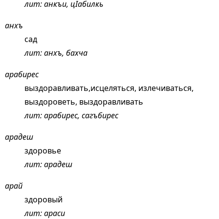
лит: анкъи, цIабилкь
анхъ
сад
лит: анхъ, бахча
арабирес
выздоравливать,исцеляться, излечиваться,
выздороветь, выздоравливать
лит: арабирес, сагъбирес
арадеш
здоровье
лит: арадеш
арай
здоровый
лит: араси