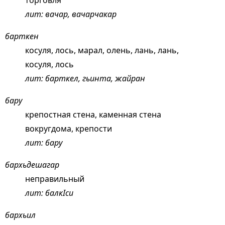
торговля
лит: вачар, вачарчакар
барткен
косуля, лось, марал, олень, лань, лань,
косуля, лось
лит: барткел, гьинта, жайран
бару
крепостная стена, каменная стена
вокругдома, крепости
лит: бару
бархьдешагар
неправильный
лит: балкIси
бархьил