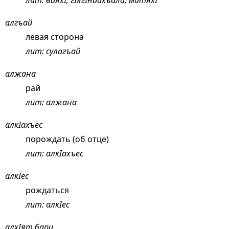
лит: ваяхI, гIягIниахъала, матяхI
алгъай
левая сторона
лит: сулагъай
алжана
рай
лит: алжана
алкIахъес
порождать (об отце)
лит: алкIахъес
алкIес
рождаться
лит: алкIес
алхIят бари