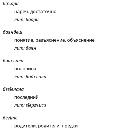
баъари
нареч. достаточно
лит: баари
баяндеш
понятие, разъяснение, объяснение
лит: баян
баяхъала
половина
лит: байхъала
бегIелала
последний
лит: гIергъиси
бегIте
родители, родители, предки