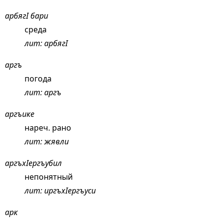
арбягI бари
среда
лит: арбягI
аргъ
погода
лит: аргъ
аргъике
нареч. рано
лит: жявли
аргъхIергъубил
непонятный
лит: иргъхIергъуси
арк