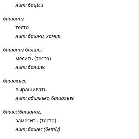
лит: бацIси
башанаг
тесто
лит: башни, хамир
башанаг балшес
месить (тесто)
лит: балшес
башахъес
выращивать
лит: абилкьес, башахъес
башес(башанаг)
замесить (тесто)
лит: башес (бетIу)