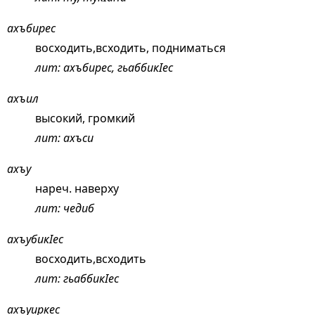
ахъбирес
восходить,всходить, подниматься
лит: ахъбирес, гьаббикIес
ахъил
высокий, громкий
лит: ахъси
ахъу
нареч. наверху
лит: чедиб
ахъубикIес
восходить,всходить
лит: гьаббикIес
ахъуиркес