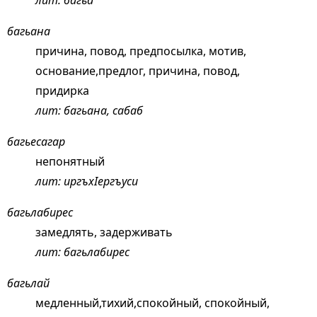
лит: багьа
багьана
причина, повод, предпосылка, мотив,
основание,предлог, причина, повод,
придирка
лит: багьана, сабаб
багьесагар
непонятный
лит: иргъхIергъуси
багьлабирес
замедлять, задерживать
лит: багьлабирес
багьлай
медленный,тихий,спокойный, спокойный,