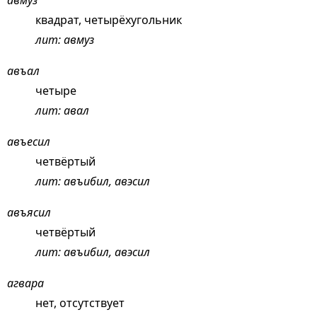
авмуз
квадрат, четырёхугольник
лит: авмуз
авъал
четыре
лит: авал
авъесил
четвёртый
лит: авъибил, авэсил
авъясил
четвёртый
лит: авъибил, авэсил
агвара
нет, отсутствует