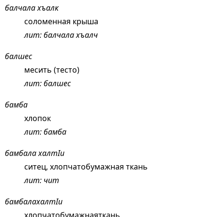
балчала хъалк
соломенная крыша
лит: балчала хъалч
балшес
месить (тесто)
лит: балшес
бамба
хлопок
лит: бамба
бамбала халтIи
ситец, хлопчатобумажная ткань
лит: чит
бамбалахалтIи
хлопчатобумажнаяткань