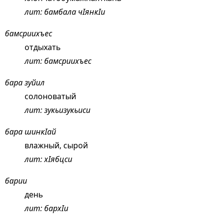
лит: бамбала чIянкIи
бамсриихъес
отдыхать
лит: бамсриихъес
бара зуйил
солоноватый
лит: зукьизукьиси
бара шинкIай
влажный, сырой
лит: хIябцси
барии
день
лит: бархIи