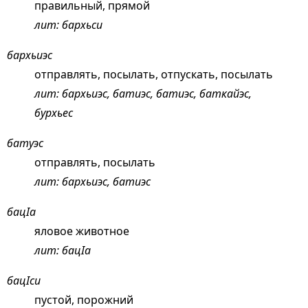
правильный, прямой
лит: бархьси
бархьиэс
отправлять, посылать, отпускать, посылать
лит: бархьиэс, батиэс, батиэс, баткайэс,
бурхьес
батуэс
отправлять, посылать
лит: бархьиэс, батиэс
бацIа
яловое животное
лит: бацIа
бацIси
пустой, порожний