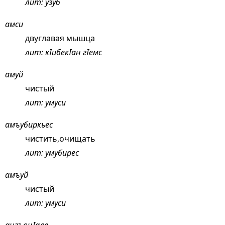
лит: узуб
амси
двуглавая мышца
лит: кIибекIан гIемс
амуй
чистый
лит: умуси
амъубиркьес
чистить,очищать
лит: умубирес
амъуй
чистый
лит: умуси