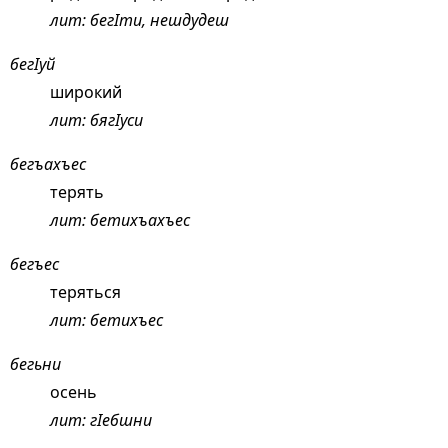
лит: бегIти, нешдудеш
бегIуй
широкий
лит: бягIуси
бегъахъес
терять
лит: бетихъахъес
бегъес
теряться
лит: бетихъес
бегьни
осень
лит: гIебшни