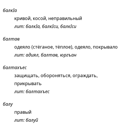
балкIа
кривой, косой, неправильный
лит: балкIа, балкIси, балкIси
балтав
одеяло (стёганое, тёплое), одеяло, покрывало
лит: адиял, балтав, юргъан
балтахъес
защищать, обороняться, ограждать,
прикрывать
лит: балтахъес
балу
правый
лит: балуй