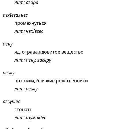
лит: агара
агхIегахъес
промахнуться
лит: чехIегес
агъу
яд, отрава,ядовитое вещество
лит: агъу, загьру
агьлу
потомки, близкие родственники
лит: агьлу
агьукIес
стонать
лит: цIумикIес