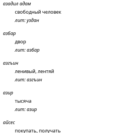
азадил адам
свободный человек
лит: уздан
азбар
двор
лит: азбар
азгъин
ленивый, лентяй
лит: азгъин
азир
тысяча
лит: азир
айсес
покупать, получать