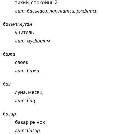
тихий, спокойный
лит: багьласи, паргъатси, ряхIятси
багьни луган
учитель
лит: мугIяллим
бажа
свояк
лит: бажа
баз
луна, месяц
лит: бац
базар
базар рынок
лит: базар