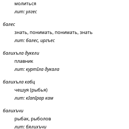
молиться
лит: улгес
балес
знать, понимать, понимать, знать
лит: балес, иргъес
балихъла дукели
плавник
лит: куртIла дукала
балихъла кабц
чешуя (рыбья)
лит: кIапIрар кам
балихъчи
рыбак, рыболов
лит: бялихъчи