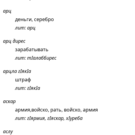
арц
деньги, серебро
лит: арц
арц дирес
зарабатывать
лит: тIалаббирес
арцла гIякIа
штраф
лит: гIякIа
аскар
армия,войско, рать, войско, армия
лит: гIярмия, гIяскар, хIуреба
аслу