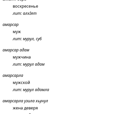
воскресенье
лит: алхIят
амарсар
муж
лит: мурул, суб
амарсар адам
мужчина
лит: мурул адам
амарсарла
мужской
лит: мурул адамла
амарсарла узила хьунул
жена деверя