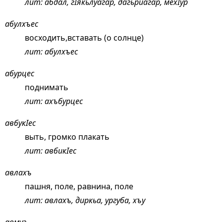
лит: абдал, гIякьлуагар, дагьриагар, мехIур
абулхъес
восходить,вставать (о солнце)
лит: абулхъес
абурцес
поднимать
лит: ахъбурцес
авбукIес
выть, громко плакать
лит: авбикIес
авлахъ
пашня, поле, равнина, поле
лит: авлахъ, диркьа, ургуба, хъу