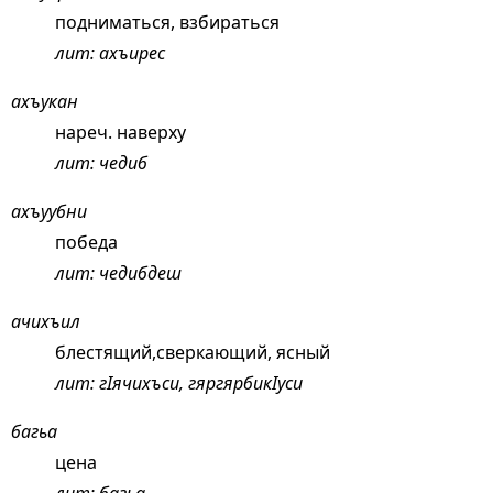
подниматься, взбираться
лит: ахъирес
ахъукан
нареч. наверху
лит: чедиб
ахъуубни
победа
лит: чедибдеш
ачихъил
блестящий,сверкающий, ясный
лит: гIячихъси, гяргярбикIуси
багьа
цена