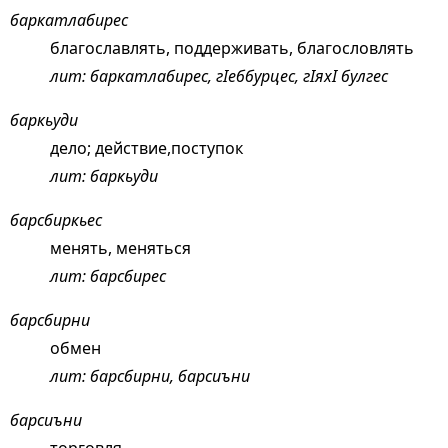
баркатлабирес
благославлять, поддерживать, благословлять
лит: баркатлабирес, гIеббурцес, гIяхI булгес
баркьуди
дело; действие,поступок
лит: баркьуди
барсбиркьес
менять, меняться
лит: барсбирес
барсбирни
обмен
лит: барсбирни, барсиъни
барсиъни