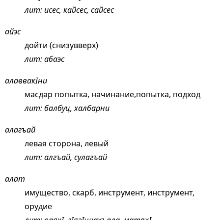
лит: исес, кайсес, сайсес
айэс
дойти (снизувверх)
лит: абаэс
алаввакIни
масдар попытка, начинание,попытка, подход
лит: балбуц, халбарни
алагъай
левая сторона, левый
лит: алгъай, сулагъай
алат
имущество, скарб, инструмент, инструмент,
орудие