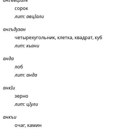
ангъвцIале
сорок
лит: авцIали
ангъдузан
четырехугольник, клетка, квадрат, куб
лит: кьани
анда
лоб
лит: анда
анкIи
зерно
лит: цIули
анкъи
очаг, камин