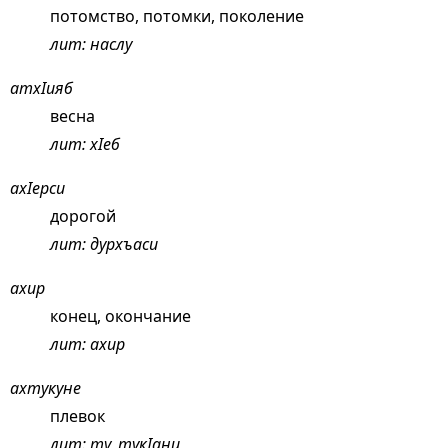
потомство, потомки, поколение
лит: наслу
атхIияб
весна
лит: хIеб
ахIерси
дорогой
лит: дурхъаси
ахир
конец, окончание
лит: ахир
ахтукуне
плевок
лит: ту, тукIани