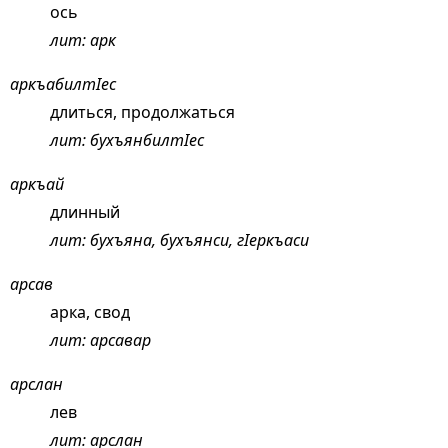
ось
лит: арк
аркъабилтIес
длиться, продолжаться
лит: бухъянбилтIес
аркъай
длинный
лит: бухъяна, бухъянси, гIеркъаси
арсав
арка, свод
лит: арсавар
арслан
лев
лит: арслан