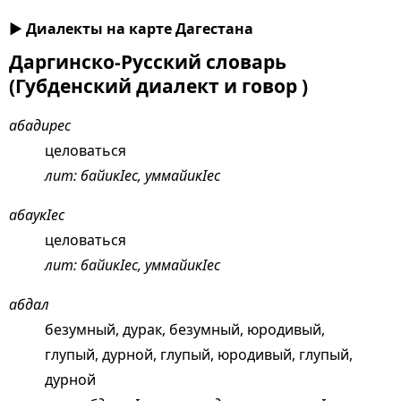
Диалекты на карте Дагестана
Даргинско-Русский словарь
(Губденский диалект и говор )
абадирес
целоваться
лит: байикIес, уммайикIес
абаукIес
целоваться
лит: байикIес, уммайикIес
абдал
безумный, дурак, безумный, юродивый,
глупый, дурной, глупый, юродивый, глупый,
дурной