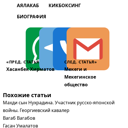
АЯЛАКАБ
КИКБОКСИНГ
БИОГРАФИЯ
«ПРЕД. СТАТЬЯ
СЛЕД. СТАТЬЯ»
Хасанбек Хирматов
Мекеги и
Мекегинское
общество
Похожие статьи
Махди сын Нухрадина. Участник русско-японской
войны. Георгиевский кавалер
Вагаб Вагабов
Гасан Умалатов