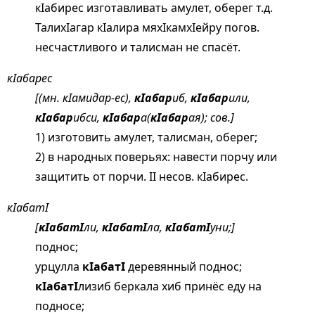
кIабирес изготавливать амулет, оберег т.д.
ТалихIагар кIалира мяхIкамхIейру погов.
несчастливого и талисман не спасёт.
кIабарес
[(мн. кIамидар-ес),
кIабар
иб,
кIабар
или,
кIабар
ибси,
кIабар
а(
кIабар
ая); сов.]
1) изготовить амулет, талисман, оберег;
2) в народных поверьях: навести порчу или
защитить от порчи. II несов. кIабирес.
кIабатI
[
кIабатI
ли,
кIабатI
ла,
кIабатI
уни;]
поднос;
урцулла
кIабатI
деревянный поднос;
кIабатI
лизиб беркала хиб принёс еду на
подносе;