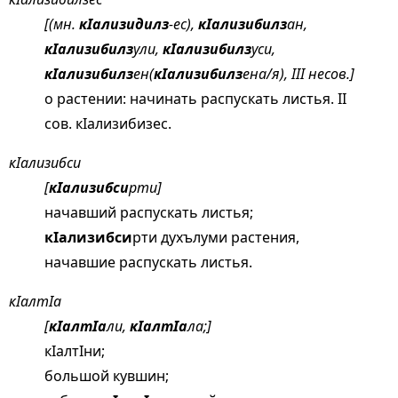
[(мн.
кIализидилз
-ес),
кIализибилз
ан,
кIализибилз
ули,
кIализибилз
уси,
кIализибилз
ен(
кIализибилз
ена/я), III несов.]
о растении: начинать распускать листья. II
сов. кIализибизес.
кIализибси
[
кIализибси
рти]
начавший распускать листья;
кIализибси
рти духълуми растения,
начавшие распускать листья.
кIалтIа
[
кIалтIа
ли,
кIалтIа
ла;]
кIалтIни;
большой кувшин;