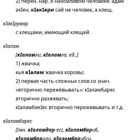
2) перен. нар. о назойливом человеке: адам
ахIен,
кIакIари
сай не человек, а клещ.
кIакIрумар
с клещами, имеющий клещей.
кIалам
[
кIалам
ли,
кIалам
ла, ед.,]
1) жвачка;
кья
кIалам
жвачка коровы;
2) первая часть сложных слов со знач.
«вторично пережёвывать»: кIаламбарес
вторично разжевать;
кIаламбикIес вторично пережёвывать и т.д.
кIаламбарес
[(мн.
кIаламдар
-ес),
кIаламбар
иб,
кIаламбар
или,
кIаламбар
ибси,