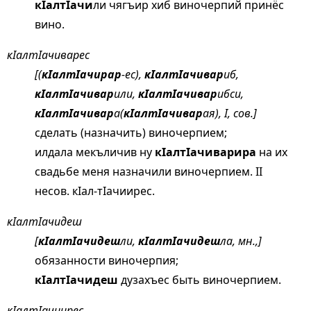
кIалтIачи
ли чягъир хиб виночерпий принёс
вино.
кIалтIачиварес
[(
кIалтIачирар
-ес),
кIалтIачивар
иб,
кIалтIачивар
или,
кIалтIачивар
ибси,
кIалтIачивар
а(
кIалтIачивар
ая), I, сов.]
сделать (назначить) виночерпием;
илдала мекъличив ну
кIалтIачиварира
на их
свадьбе меня назначили виночерпием. II
несов. кIал-тIачиирес.
кIалтIачидеш
[
кIалтIачидеш
ли,
кIалтIачидеш
ла, мн.,]
обязанности виночерпия;
кIалтIачидеш
дузахъес быть виночерпием.
кIалтIачиирес