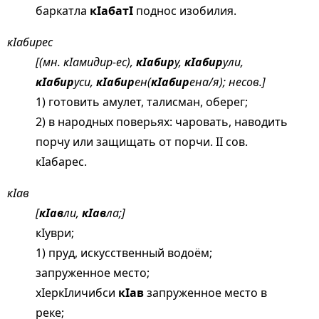
баркатла
кIабатI
поднос изобилия.
кIабирес
[(мн. кIамидир-ес),
кIабир
у,
кIабир
ули,
кIабир
уси,
кIабир
ен(
кIабир
ена/я); несов.]
1) готовить амулет, талисман, оберег;
2) в народных поверьях: чаровать, наводить
порчу или защищать от порчи. II сов.
кIабарес.
кIав
[
кIав
ли,
кIав
ла;]
кIуври;
1) пруд, искусственный водоём;
запруженное место;
хIеркIличибси
кIав
запруженное место в
реке;