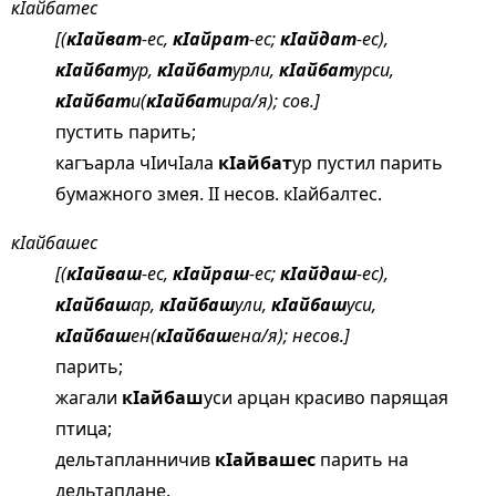
кIайбатес
[(
кIайват
-ес,
кIайрат
-ес;
кIайдат
-ес),
кIайбат
ур,
кIайбат
урли,
кIайбат
урси,
кIайбат
и(
кIайбат
ира/я); сов.]
пустить парить;
кагъарла чIичIала
кIайбат
ур пустил парить
бумажного змея. II несов. кIайбалтес.
кIайбашес
[(
кIайваш
-ес,
кIайраш
-ес;
кIайдаш
-ес),
кIайбаш
ар,
кIайбаш
ули,
кIайбаш
уси,
кIайбаш
ен(
кIайбаш
ена/я); несов.]
парить;
жагали
кIайбаш
уси арцан красиво парящая
птица;
дельтапланничив
кIайвашес
парить на
дельтаплане.