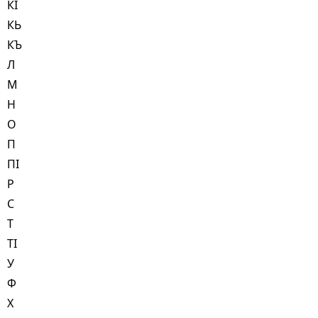
КI
КЬ
КЪ
Л
М
Н
О
П
ПI
Р
С
Т
ТI
У
Ф
Х