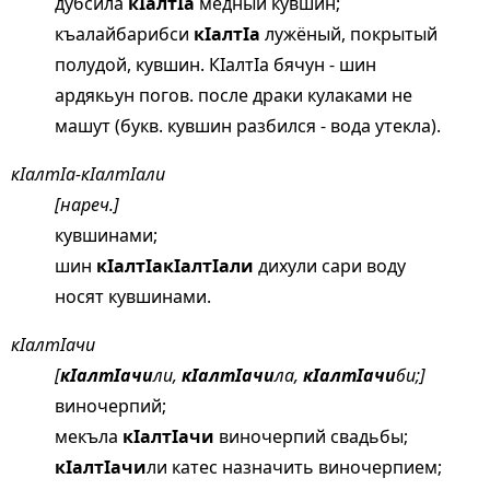
дубсила
кIалтIа
медный кувшин;
къалайбарибси
кIалтIа
лужёный, покрытый
полудой, кувшин. КIалтIа бячун - шин
ардякьун погов. после драки кулаками не
машут (букв. кувшин разбился - вода утекла).
кIалтIа-кIалтIали
[нареч.]
кувшинами;
шин
кIалтIакIалтIали
дихули сари воду
носят кувшинами.
кIалтIачи
[
кIалтIачи
ли,
кIалтIачи
ла,
кIалтIачи
би;]
виночерпий;
мекъла
кIалтIачи
виночерпий свадьбы;
кIалтIачи
ли катес назначить виночерпием;