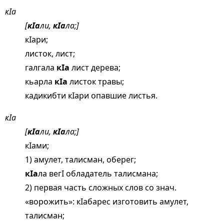
кIа
[
кIа
ли,
кIа
ла;]
кIари;
листок, лист;
галгала
кIа
лист дерева;
кьарла
кIа
листок травы;
кадикибти кIари опавшие листья.
кIа
[
кIа
ли,
кIа
ла;]
кIами;
1) амулет, талисман, оберег;
кIа
ла вегI обладатель талисмана;
2) первая часть сложных слов со знач.
«ворожить»: кIабарес изготовить амулет,
талисман;