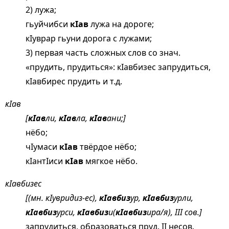
2) лужа;
гьуйчибси
кIав
лужа на дороге;
кIуврар гьуни дорога с лужами;
3) первая часть сложных слов со знач.
«прудить, прудиться»: кIавбизес запрудиться,
кIавбирес прудить и т.д.
кIав
[
кIав
ли,
кIав
ла,
кIав
ани;]
нёбо;
чIумаси
кIав
твёрдое нёбо;
кIантIиси
кIав
мягкое нёбо.
кIавбизес
[(мн. кIувридиз-ес),
кIавбиз
ур,
кIавбиз
урли,
кIавбиз
урси,
кIавбиз
и(
кIавбиз
ира/я), III сов.]
запрудиться, образоваться пруд. II несов.