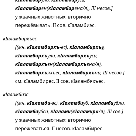
кIаламбир
ен(
кIаламбир
ена/я), III несов.]
у жвачных животных: вторично
пережёвывать. II сов. кIаламбиэс.
кIаламбирхъес
[(мн.
кIаламдирхъ
-ес),
кIаламбирхъ
у,
кIаламбирхъ
ули,
кIаламбирхъ
уси,
кIаламбирхъ
ен(
кIаламбирхъ
ена/я),
кIаламбирхъ
яхъес,
кIаламбирхъ
ни, III несов.]
см.
кIаламбирес
. II сов. кIаламбяхъес.
кIаламбиэс
[(мн.
кIаламди
-эс),
кIаламби
уб,
кIаламби
убли,
кIаламби
убси,
кIалами
(
кIаламира
/я), III сов.]
у жвачных животных: вторично
пережеваться. II несов. кIаламбирес.