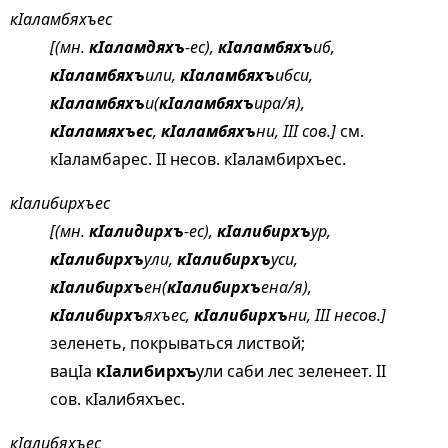
кIаламбяхъес
[(мн.
кIаламдяхъ
-ес),
кIаламбяхъ
иб,
кIаламбяхъ
или,
кIаламбяхъ
ибси,
кIаламбяхъ
и(
кIаламбяхъ
ира/я),
кIаламяхъес
,
кIаламбяхъ
ни, III сов.]
см.
кIаламбарес
. II несов. кIаламбирхъес.
кIалибирхъес
[(мн.
кIалидирхъ
-ес),
кIалибирхъ
ур,
кIалибирхъ
ули,
кIалибирхъ
уси,
кIалибирхъ
ен(
кIалибирхъ
ена/я),
кIалибирхъ
яхъес,
кIалибирхъ
ни, III несов.]
зеленеть, покрываться листвой;
вацIа
кIалибирхъ
ули саби лес зеленеет. II
сов. кIалибяхъес.
кIалибяхъес