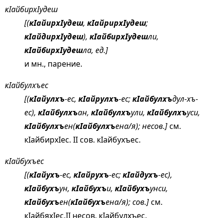
кIайбирхIудеш
[(
кIайирхIудеш
,
кIайрирхIудеш
;
кIайдирхIудеш
),
кIайбирхIудеш
ли,
кIайбирхIудеш
ла, ед.]
и мн., парение.
кIайбулхъес
[(
кIайулхъ
-ес,
кIайрулхъ
-ес;
кIайбулхъ
дул-хъ-
ес),
кIайбулхъ
ан,
кIайбулхъ
ули,
кIайбулхъ
уси,
кIайбулхъ
ен(
кIайбулхъ
ена/я); несов.]
см.
кIайбирхIес
. II сов. кIайбухъес.
кIайбухъес
[(
кIайухъ
-ес,
кIайрухъ
-ес;
кIайдухъ
-ес),
кIайбухъ
ун,
кIайбухъ
и,
кIайбухъ
унси,
кIайбухъ
ен(
кIайбухъ
ена/я); сов.]
см.
кIайбяхIес
.II несов. кIайбулхъес.