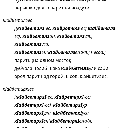
пёрышко долго парит на воздухе.
кIайбетилзес
[(
кIайветилз
-ес,
кIайретилз
-ес;
кIайдетилз
-
ес),
кIайбетилз
ан,
кIайбетилз
ули,
кIайбетилз
уси,
кIайбетилз
ен(
кIайбетилз
ена/я); несов.]
парить (на одном месте);
дубурла чедиб чIака
кIайбетилз
ули саби
орёл парит над горой. II сов. кIайбетизес.
кIайбетирхIес
[(
кIайветирхI
-ес,
кIайретирхI
-ес;
кIайдетирхI
-ес),
кIайбетирхI
ур,
кIайбетирхI
ули,
кIайбетирхI
уси,
кIайбетирхI
ен(
кIайбетирхI
ена/я),