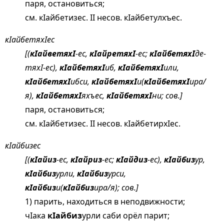
паря, остановиться;
см.
кIайбетизес
. II несов. кIайбетулхъес.
кIайбетяхIес
[(
кIайветяхI
-ес,
кIайретяхI
-ес;
кIайбетяхI
де-
тяхI-ес),
кIайбетяхI
иб,
кIайбетяхI
или,
кIайбетяхI
ибси,
кIайбетяхI
и(
кIайбетяхI
ира/
я),
кIайбетяхI
яхъес,
кIайбетяхI
ни; сов.]
паря, остановиться;
см.
кIайбетизес
. II несов. кIайбетирхIес.
кIайбизес
[(
кIайиз
-ес,
кIайриз
-ес;
кIайдиз
-ес),
кIайбиз
ур,
кIайбиз
урли,
кIайбиз
урси,
кIайбиз
и(
кIайбиз
ира/я); сов.]
1) парить, находиться в неподвижности;
чIака
кIайбиз
урли саби орёл парит;