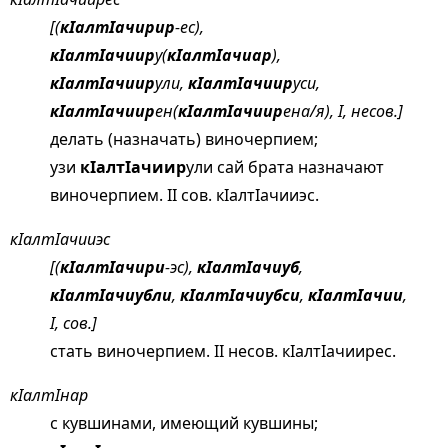
[(
кIалтIачирир
-ес),
кIалтIачиир
у(
кIалтIачиар
),
кIалтIачиир
ули,
кIалтIачиир
уси,
кIалтIачиир
ен(
кIалтIачиир
ена/я), I, несов.]
делать (назначать) виночерпием;
узи
кIалтIачиир
ули сай брата назначают
виночерпием. II сов. кIалтIачииэс.
кIалтIачииэс
[(
кIалтIачири
-эс),
кIалтIачиуб
,
кIалтIачиубли
,
кIалтIачиубси
,
кIалтIачии
,
I, сов.]
стать виночерпием. II несов. кIалтIачиирес.
кIалтIнар
с кувшинами, имеющий кувшины;