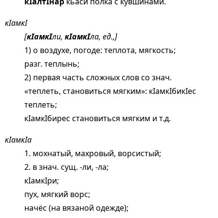
кIалтIнар
кьаси полка с кувшинами.
кIамкI
[
кIамкI
ли,
кIамкI
ла, ед.,]
1) о воздухе, погоде: теплота, мягкость;
разг. теплынь;
2) первая часть сложных слов со знач.
«теплеть, становиться мягким»: кIамкIбикIес
теплеть;
кIамкIбирес становиться мягким и т.д.
кIамкIа
1. мохнатый, махровый, ворсистый;
2. в знач. сущ. -ли, -ла;
кIамкIри;
пух, мягкий ворс;
начёс (на вязаной одежде);