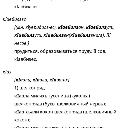
кIавбилзес.
кIавбилзес
[(мн. кIувридилз-ес),
кIавбилз
ан,
кIавбилз
ули,
кIавбилз
уси,
кIавбилз
ен(
кIавбилз
ена/я), III
несов.]
прудиться, образовываться пруду. II сов.
кIавбизес.
кIаз
[
кIаз
ли,
кIаз
ла,
кIаз
ани;]
1) шелкопряд;
кIаз
ла миляхъ гусеница (куколка)
шелкопряда (букв. шелковичный червь);
кIаз
хъали кокон шелкопряда (шелковичный
кокон);
кIаз
ла милкъи адилкьни шелководство.