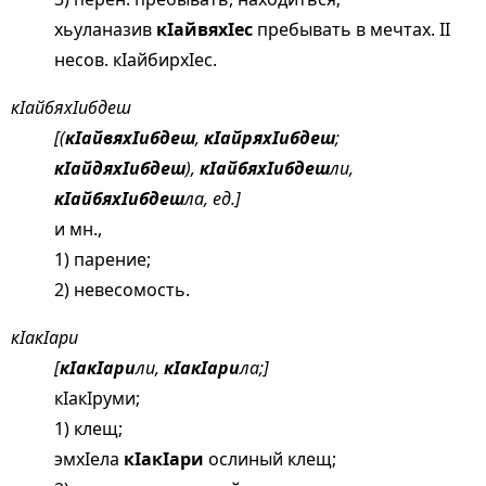
хьуланазив
кIайвяхIес
пребывать в мечтах. II
несов. кIайбирхIес.
кIайбяхIибдеш
[(
кIайвяхIибдеш
,
кIайряхIибдеш
;
кIайдяхIибдеш
),
кIайбяхIибдеш
ли,
кIайбяхIибдеш
ла, ед.]
и мн.,
1) парение;
2) невесомость.
кIакIари
[
кIакIари
ли,
кIакIари
ла;]
кIакIруми;
1) клещ;
эмхIела
кIакIари
ослиный клещ;