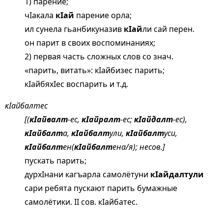
1) парение;
чIакала
кIай
парение орла;
ил сунела гьанбикуназив
кIай
ли сай перен.
он парит в своих воспоминаниях;
2) первая часть сложных слов со знач.
«парить, витать»: кIайбизес парить;
кIайбяхIес воспарить и т.д.
кIайбалтес
[(
кIайвалт
-ес,
кIайралт
-ес;
кIайдалт
-ес),
кIайбалт
а,
кIайбалт
ули,
кIайбалт
уси,
кIайбалт
ен(
кIайбалт
ена/я); несов.]
пускать парить;
дурхIнани кагъарла самолётуни
кIайдалтули
сари ребята пускают парить бумажные
самолётики. II сов. кIайбатес.