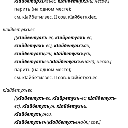
кIайбетирхI
яхъес,
кIайбетирхI
ни; несов.]
парить (на одном месте);
см.
кIайбетилзес
. II сов. кIайбетяхIес.
кIайбетулхъес
[(
кIайветулхъ
-ес,
кIайретулхъ
-ес;
кIайдетулхъ
-ес),
кIайбетулхъ
ан,
кIайбетулхъ
ули,
кIайбетулхъ
уси,
кIайбетулхъ
ен(
кIайбетулхъ
ена/я); несов.]
парить (на одном месте);
см.
кIайбетилзес
. II сов. кIайбетухъес.
кIайбетухъес
[(
кIайветухъ
-ес,
кIайретухъ
-ес;
кIайдетухъ
-
ес),
кIайбетухъ
ун,
кIайбетухъ
и,
кIайбетухъ
унси,
кIайбетухъ
ен(
кIайбетухъ
ена/я); сов.]