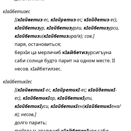
кIайбетизес
[(
кIайветиз
-ес,
кIайретиз
-ес;
кIайдетиз
-ес),
кIайбетиз
ур,
кIайбетиз
урли,
кIайбетиз
урси,
кIайбетиз
и(
кIайбетиз
ира/я); сов.]
паря, остановиться;
берхIи ца мерличиб
кIайбетиз
урсигъуна
саби солнце будто парит на одном месте. II
несов. кIайбетилзес.
кIайбетикIес
[(
кIайветикI
-ес,
кIайретикI
-ес;
кIайдетикI
-
ес),
кIайбетикI
ар,
кIайбетикI
ули,
кIайбетикI
уси,
кIайбетикI
ен(
кIайбетикI
ена/
я); несов.]
долго парить;
пухIяла гьаваличиб
кIайбетикI
ули саби