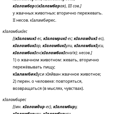
кIаламбар
а(
кIаламбар
ая), III сов.]
у жвачных животных: вторично пережевать.
II несов. кIаламбирес.
кIаламбикIес
[(
кIаламикI
-ес,
кIаламрикI
-ес;
кIаламдикI
-ес),
кIаламбикI
ар,
кIаламбикI
ули,
кIаламбикI
уси,
кIаламбикI
ен(
кIаламбикI
ена/я); несов.]
1) о жвачном животном: жевать, вторично
пережёвывать пищу;
кIаламбикI
уси хIяйван жвачное животное;
2) перен. о человеке: повторяться,
возвращаться (в мыслях, чувствах).
кIаламбирес
[(мн.
кIаламдир
-ес),
кIаламбир
у,
кIаламбир
ули,
кIаламбир
уси,