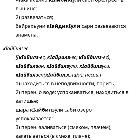
вышине;
2) развеваться;
байрахъуни
кIайдикIули
сари развеваются
знамёна.
кIайбилзес
[(
кIайилз
-ес,
кIайрилз
-ес;
кIайдилз
-ес),
кIайбилз
ан,
кIайбилз
ули,
кIайбилз
уси,
кIайбилз
ен(
кIайбилз
ена/я); несов.]
1) находиться в неподвижности, парить;
2) перен. о воде: успокаиваться, находиться в
затишье;
шара
кIайбилз
ули саби озеро
успокаивается;
3) перен. заливаться (смехом, плачем);
закатываться (в смехе, плаче);