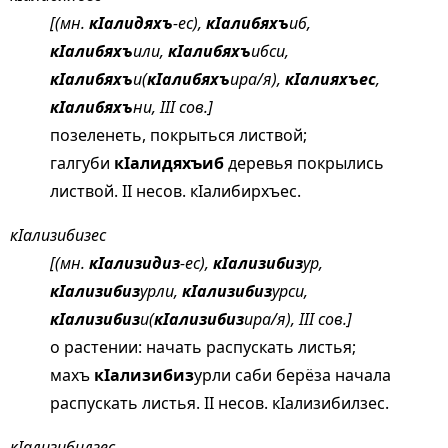
[(мн.
кIалидяхъ
-ес),
кIалибяхъ
иб,
кIалибяхъ
или,
кIалибяхъ
ибси,
кIалибяхъ
и(
кIалибяхъ
ира/я),
кIалияхъес
,
кIалибяхъ
ни, III сов.]
позеленеть, покрыться листвой;
галгуби
кIалидяхъиб
деревья покрылись
листвой. II несов. кIалибирхъес.
кIализибизес
[(мн.
кIализидиз
-ес),
кIализибиз
ур,
кIализибиз
урли,
кIализибиз
урси,
кIализибиз
и(
кIализибиз
ира/я), III сов.]
о растении: начать распускать листья;
махъ
кIализибиз
урли саби берёза начала
распускать листья. II несов. кIализибилзес.
кIализибилзес