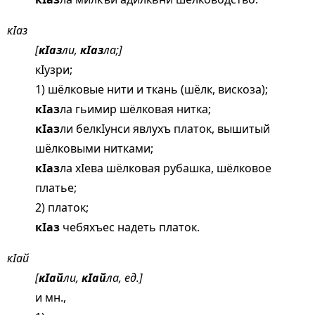
кIаз
[
кIаз
ли,
кIаз
ла;]
кIузри;
1) шёлковые нити и ткань (шёлк, вискоза);
кIаз
ла гьимир шёлковая нитка;
кIаз
ли белкIунси явлухъ платок, вышитый
шёлковыми нитками;
кIаз
ла хIева шёлковая рубашка, шёлковое
платье;
2) платок;
кIаз
чебяхъес надеть платок.
кIай
[
кIай
ли,
кIай
ла, ед.]
и мн.,