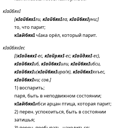
кIайбяхI
[
кIайбяхI
ли,
кIайбяхI
ла,
кIайбяхI
уни;]
то, что парит;
кIайбяхI
чIака орёл, который парит.
кIайбяхIес
[(
кIайвяхI
-ес,
кIайряхI
-ес;
кIайдяхI
-ес),
кIайбяхI
иб,
кIайбяхI
или,
кIайбяхI
ибси,
кIайбяхI
и(
кIайбяхI
ира/я),
кIайбяхI
яхъес,
кIайбяхI
ни; сов.]
1) воспарить;
паря, быть в неподвижном состоянии;
кIайбяхI
ибси арцан птица, которая парит;
2) перен. успокоиться, быть в состоянии
затишья;
3) перен. пребывать, находиться;