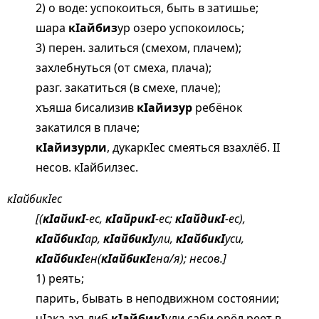
2) о воде: успокоиться, быть в затишье;
шара
кIайбиз
ур озеро успокоилось;
3) перен. залиться (смехом, плачем);
захлебнуться (от смеха, плача);
разг. закатиться (в смехе, плаче);
хъяша бисализив
кIайизур
ребёнок
закатился в плаче;
кIайизурли
, дукаркIес смеяться взахлёб. II
несов. кIайбилзес.
кIайбикIес
[(
кIайикI
-ес,
кIайрикI
-ес;
кIайдикI
-ес),
кIайбикI
ар,
кIайбикI
ули,
кIайбикI
уси,
кIайбикI
ен(
кIайбикI
ена/я); несов.]
1) реять;
парить, бывать в неподвижном состоянии;
чIака ахълиб
кIайбикI
ули саби орёл реет в