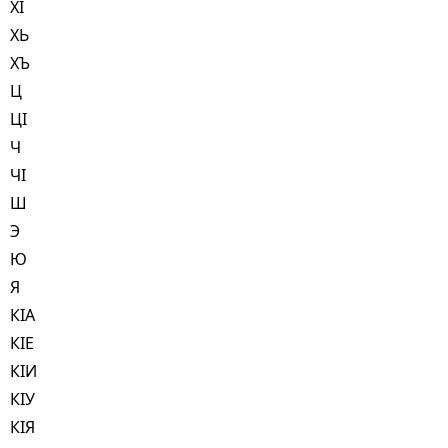
ХI
ХЬ
ХЪ
Ц
ЦI
Ч
ЧI
Ш
Э
Ю
Я
КIА
КIЕ
КIИ
КIУ
КIЯ