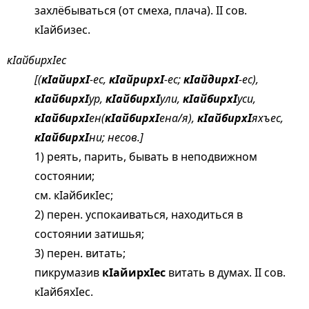
захлёбываться (от смеха, плача). II сов.
кIайбизес.
кIайбирхIес
[(
кIайирхI
-ес,
кIайрирхI
-ес;
кIайдирхI
-ес),
кIайбирхI
ур,
кIайбирхI
ули,
кIайбирхI
уси,
кIайбирхI
ен(
кIайбирхI
ена/я),
кIайбирхI
яхъес,
кIайбирхI
ни; несов.]
1) реять, парить, бывать в неподвижном
состоянии;
см.
кIайбикIес;
2) перен. успокаиваться, находиться в
состоянии затишья;
3) перен. витать;
пикрумазив
кIайирхIес
витать в думах. II сов.
кIайбяхIес.