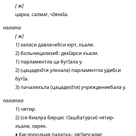
[ ж]
царка, салмаг, чIянкIа.
палата
[ ж]
1) халаси давлачебси юрт, хъали.
2) больницализиб: декIарси хъали.
1) парламентла ца бутIала у.
2) (цацадехIти улкнала) парламентла удибси
бутIа.
3) пачалихъла (цацадехIти) учреждениебала у.
палатка
1) чятир.
2) (се-биалра бирцес тIашбатурси) чятир-
хъали, ларек.
♦ Кислородная палатка– зягIипсилис