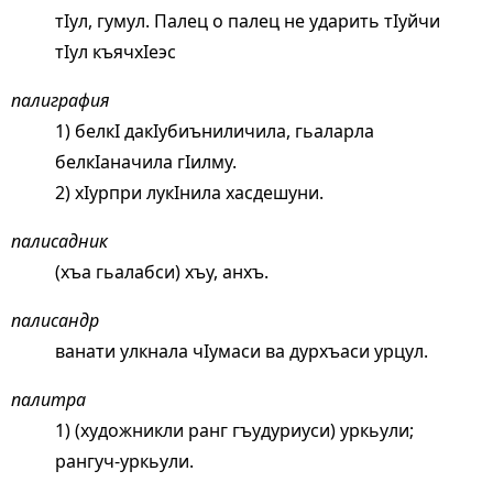
тIул, гумул. Палец о палец не ударить тIуйчи
тIул къячхIеэс
палиграфия
1) белкI дакIубиъниличила, гьаларла
белкIаначила гIилму.
2) хIурпри лукIнила хасдешуни.
палисадник
(хъа гьалабси) хъу, анхъ.
палисандр
ванати улкнала чIумаси ва дурхъаси урцул.
палитра
1) (художникли ранг гъудуриуси) уркьули;
рангуч-уркьули.