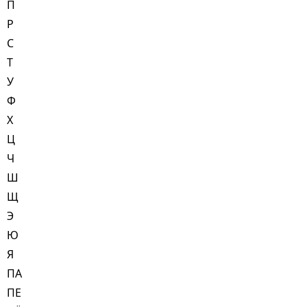
П
Р
С
Т
У
Ф
Х
Ц
Ч
Ш
Щ
Э
Ю
Я
ПА
ПЕ