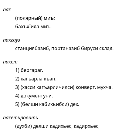
пак
(полярный) миъ;
бахъхIила миъ.
пакгауз
станциябазиб, портаназиб бируси склад.
пакет
1) бергараг.
2) кагъарла къап.
3) (хасси кагъарличилси) конверт, мухча.
4) документуни.
5) (белши кабихьибси) дех.
пакетировать
(духби) делши кадихьес, кадирхьес,