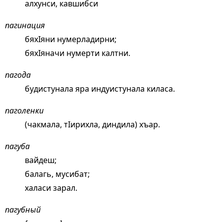
алхунси, кавшибси
пагинация
бяхIяни нумерладирни;
бяхIяначи нумерти калтни.
пагода
будистунала яра индуистунала киласа.
паголенки
(чакмала, тIирихла, диндила) хъар.
пагуба
вайдеш;
балагь, мусибат;
халаси зарал.
пагубный