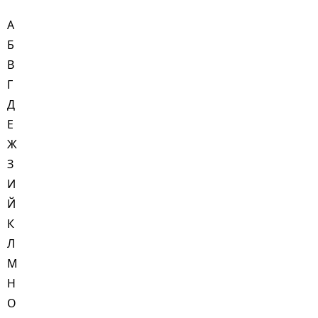
А
Б
В
Г
Д
Е
Ж
З
И
Й
К
Л
М
Н
О