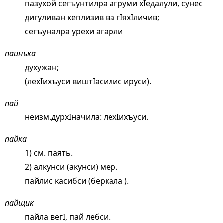
пазухой сегъунтилра агруми хIедалули, сунес
дигуливан кеплизив ва гIяхIличив;
сегъуналра урехи агарли
паинька
духужан;
(лехIихъуси виштIасилис ируси).
пай
неизм.дурхIначила: лехIихъуси.
пайка
1) см.
паять
.
2) алкунси (акунси) мер.
пайлис касибси (беркала ).
пайщик
пайла вегI, пай лебси.