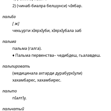
2) (чинаб-биалра белшунси) чIябар.
пальба
[ ж]
чекьурти хIярхIуби, хIярхIубала заб
пальма
пальма (галга).
♦ Пальма первенства– чедибдеш, гьалавдеш.
пальпировать
(медицинала ахтарди дурабуркIули)
хахамбарес, хахамбирес.
пальто
пIалтIу.
пальчатый