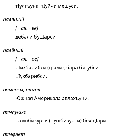
тIулгъуна, тIуйчи мешуси.
палящий
[ ~ая, ~ее]
дебали буцIарси
палёный
[ ~ая, ~ое]
чIихбарибси (цIали), бара бигубси,
цIухбарибси.
пампасы, пампа
Южная Америкала авлахъуни.
пампушка
пампбизурси (пушбизурси) бехIцIари.
памфлет