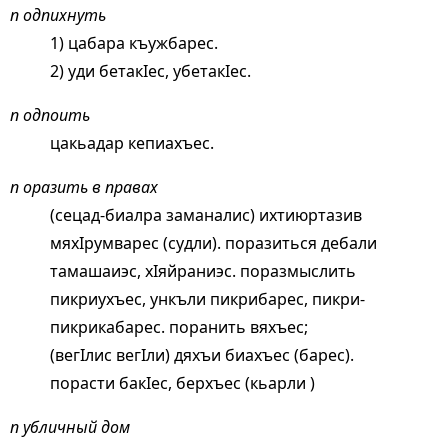
п одпихнуть
1) цабара къужбарес.
2) уди бетакIес, убетакIес.
п одпоить
цакьадар кепиахъес.
п оразить в правах
(сецад-биалра заманалис) ихтиюртазив
мяхIрумварес (судли). поразиться дебали
тамашаиэс, хIяйраниэс. поразмыслить
пикриухъес, ункъли пикрибарес, пикри-
пикрикабарес. поранить вяхъес;
(вегIлис вегIли) дяхъи биахъес (барес).
порасти бакIес, берхъес (кьарли )
п убличный дом