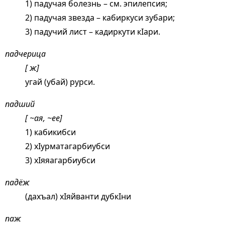
1) падучая болезнь – см.
эпилепсия;
2) падучая звезда – кабиркуси зубари;
3) падучий лист – кадиркути кIари.
падчерица
[ ж]
угай (убай) рурси.
падший
[ ~ая, ~ее]
1) кабикибси
2) хIурматагарбиубси
3) хIяяагарбиубси
падёж
(дахъал) хIяйванти дубкIни
паж