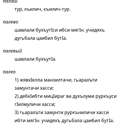
палаш
тур, къилич, къилич-тур.
палево
шавлали бухъутIси ибси мягIн. учидяхъ
дугьбала цаибил бутIа.
палевый
шавлали бухъутIа.
палео
1) жявхIелла манзилтачи, гьарахъти
замунтачи хасси;
2) дебкIибти мицIираг ва духълуми руркъуси
гIилмуличи хасси;
3) гьарахъти замунти руркъниличи хасси
ибти мягIн. учидяхъ дугьбала цаибил бутIа.