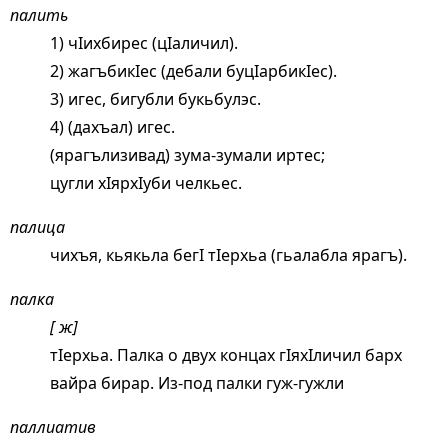
палить
1) чIихбирес (цIаличил).
2) жагъбикIес (дебали буцIарбикIес).
3) игес, бигубли букьбулэс.
4) (дахъал) игес.
(ярагълизивад) зума-зумали иртес;
цугли хIярхIуби челкьес.
палица
чихъя, кьякьла бегI тIерхьа (гьалабла ярагъ).
палка
[ ж]
тIерхьа. Палка о двух концах гIяхIличил барх
вайра бирар. Из-под палки гуж-гужли
паллиатив