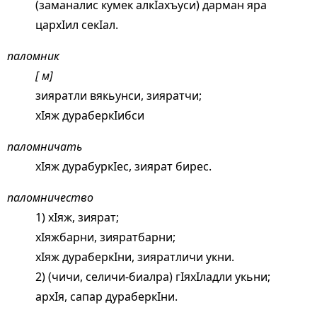
(заманалис кумек алкIахъуси) дарман яра
цархIил секIал.
паломник
[ м]
зияратли вякьунси, зияратчи;
хIяж дураберкIибси
паломничать
хIяж дурабуркIес, зиярат бирес.
паломничество
1) хIяж, зиярат;
хIяжбарни, зияратбарни;
хIяж дураберкIни, зияратличи укни.
2) (чичи, селичи-биалра) гIяхIладли укьни;
архIя, сапар дураберкIни.