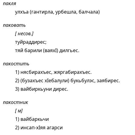
пакля
улхъа (гантирла, урбешла, балчала)
паковать
[ несов.]
туйраддирес;
тяй барили (ваяхI) дилгьес.
пакостить
1) нясбирахъес, жяргабирахъес.
2) (бузахъес хIебалули) букьбулэс, заябирес.
3) вайбиркьуни дирес.
пакостник
[ м]
1) вайбаркьчи
2) инсап-хIяя агарси