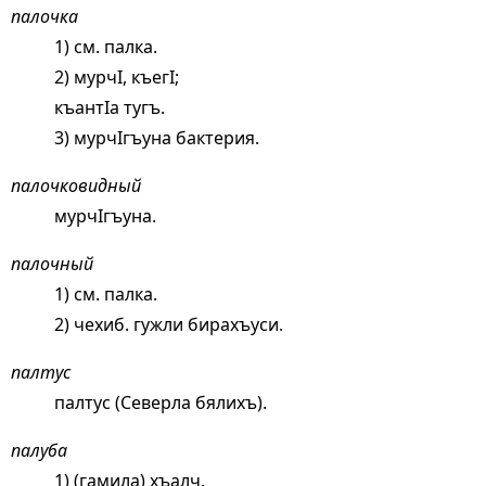
палочка
1) см.
палка
.
2) мурчI, къегI;
къантIа тугъ.
3) мурчIгъуна бактерия.
палочковидный
мурчIгъуна.
палочный
1) см.
палка
.
2) чехиб. гужли бирахъуси.
палтус
палтус (Северла бялихъ).
палуба
1) (гамила) хъалч.