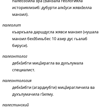
палеозойла эра (Ванзала геологияла
историялизиб: дубурти алкIуси жявхIелла
манзил).
палеолит
къаркъала даршдусла жявси манзил (нушала
манзил бехIбихьбес 10 азир дус гьалаб
бируси).
палеонтолог
дебкIибти мицIирагла ва духълумала
специалист.
палеонтология
дебкIибти (агардиубти) мицIирагличила ва
духълумачила гIилму.
палестинский