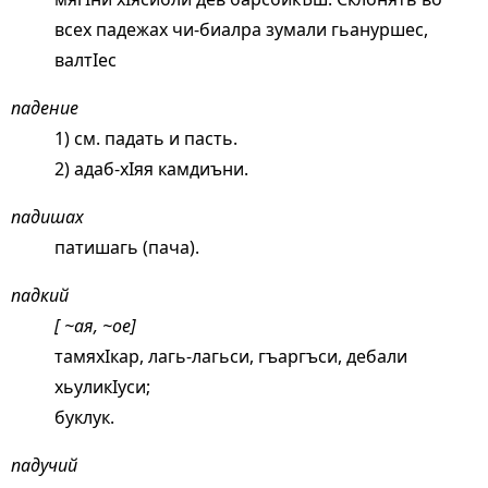
всех падежах чи-биалра зумали гьануршес,
валтIес
падение
1) см.
падать
и пасть.
2) адаб-хIяя камдиъни.
падишах
патишагь (пача).
падкий
[ ~ая, ~ое]
тамяхIкар, лагь-лагьси, гъаргъси, дебали
хьуликIуси;
буклук.
падучий