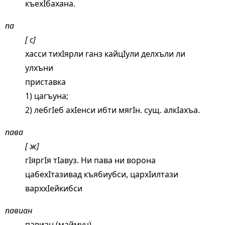
къехIбахана.
па
[ с]
хасси тихIярли ганз кайцIули делхъли ли
улхъни
приставка
1) цагъуна;
2) лебгIеб ахIенси ибти мягIн. сущ. алкIахъа.
пава
[ ж]
гIяргIя тIавуз. Ни пава ни ворона
цабехIтазивад къябиубси, цархIилтази
варххIейкибси
павиан
павиан (маймун).