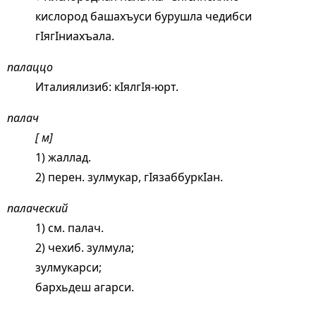
кислород башахъуси бурушла чедибси
гIягIниахъала.
палаццо
Италиялизиб: кIялгIя-юрт.
палач
[ м]
1) жаллад.
2) перен. зулмукар, гIязаббуркIан.
палаческий
1) см.
палач
.
2) чехиб. зулмула;
зулмукарси;
бархьдеш агарси.