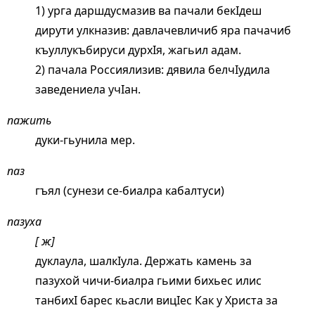
1) урга даршдусмазив ва пачали бекIдеш
дирути улкназив: давлачевличиб яра пачачиб
къуллукъбируси дурхIя, жагьил адам.
2) пачала Россиялизив: дявила белчIудила
заведениела учIан.
пажить
дуки-гьунила мер.
паз
гъял (сунези се-биалра кабалтуси)
пазуха
[ ж]
дуклаула, шалкIула. Держать камень за
пазухой чичи-биалра гьими бихьес илис
танбихI барес кьасли вицIес Как у Христа за