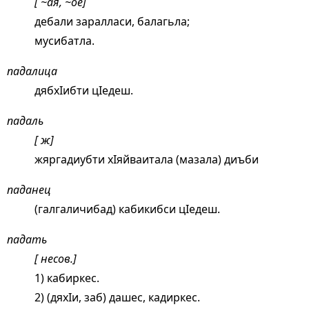
[ ~ая, ~ое]
дебали заралласи, балагьла;
мусибатла.
падалица
дябхIибти цIедеш.
падаль
[ ж]
жяргадиубти хIяйваитала (мазала) диъби
паданец
(галгаличибад) кабикибси цIедеш.
падать
[ несов.]
1) кабиркес.
2) (дяхIи, заб) дашес, кадиркес.