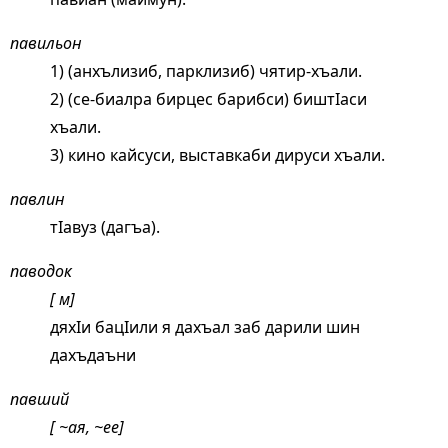
павильон
1) (анхълизиб, парклизиб) чятир-хъали.
2) (се-биалра бирцес барибси) биштIаси
хъали.
3) кино кайсуси, выставкаби дируси хъали.
павлин
тIавуз (дагъа).
паводок
[ м]
дяхIи бацIили я дахъал заб дарили шин
дахъдаъни
павший
[ ~ая, ~ее]