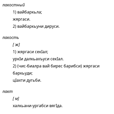
пакостный
1) вайбаркьла;
жяргаси.
2) вайбаркьуни дируси.
пакость
[ ж]
1) жяргаси секIал;
уркIи далкьахъуси секIал.
2) (чис-биалра вай бирес барибси) жяргаси
баркьуди;
цIахти дугьби.
пакт
[ м]
халкьани-ургабси вягIда.