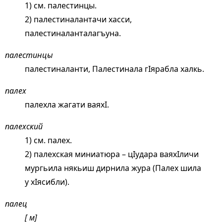
1) см.
палестинцы
.
2) палестиналантачи хасси,
палестиналанталагъуна.
палестинцы
палестиналанти, Палестинала гIярабла халкь.
палех
палехла жагати ваяхI.
палехский
1) см.
палех
.
2) палехская миниатюра – цIудара ваяхIличи
мургьила някьиш дирнила жура (Палех шила
у хIясибли).
палец
[ м]