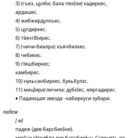
3) (гъез, цулби, бала пяхIли) кадиркес,
ардашес.
4) жибжирдулхъес.
5) цугдиркес.
6) тIинтIбирес.
7) (чичи-биалра) хъячбилкес.
8) чебикес.
9) гIяшбиркес;
камбирес.
10) нукьсанбиркес, букьбулэс.
11) мицIирагличила: дубкIес, жяргадирес.
♦ Падающая звезда –кабиркуси зубари.
падеж
[ м]
падеж (дев барсбикIни).
мягIни хIясибли дев барсбикЪш. Склонять во