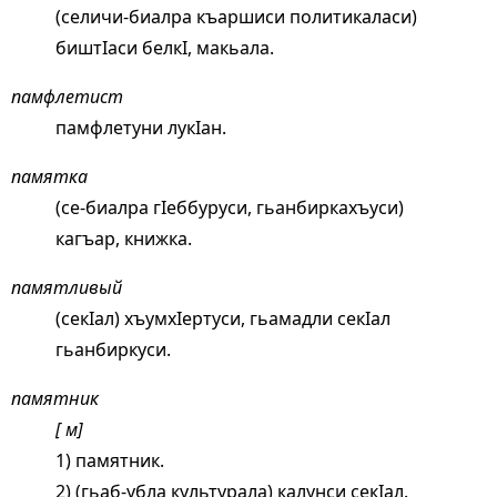
(селичи-биалра къаршиси политикаласи)
биштIаси белкI, макьала.
памфлетист
памфлетуни лукIан.
памятка
(се-биалра гIеббуруси, гьанбиркахъуси)
кагъар, книжка.
памятливый
(секIал) хъумхIертуси, гьамадли секIал
гьанбиркуси.
памятник
[ м]
1) памятник.
2) (гьаб-убла культурала) калунси секIал.