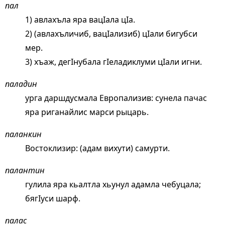
пал
1) авлахъла яра вацIала цIа.
2) (авлахъличиб, вацIализиб) цIали бигубси
мер.
3) хъаж, дегIнубала гIеладиклуми цIали игни.
паладин
урга даршдусмала Европализив: сунела пачас
яра риганайлис марси рыцарь.
паланкин
Востоклизир: (адам вихути) самурти.
палантин
гулила яра кьалтла хьунул адамла чебуцала;
бягIуси шарф.
палас