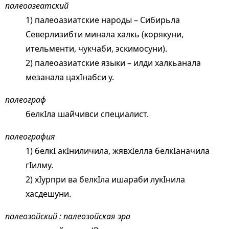
палеоазеатский
1) палеоазиатские народы – Сибирьла
Северлизибти минала халкь (корякуни,
ительменти, чукчаби, эскимосуни).
2) палеоазиатские языки – илди халкьанала
мезанала цахIнабси у.
палеограф
белкIла шайчивси специалист.
палеография
1) белкI акIниличила, жявхIелла белкIаначила
гIилму.
2) хIурпри ва белкIла ишараби лукIнила
хасдешуни.
палеозойский : палеозойская эра