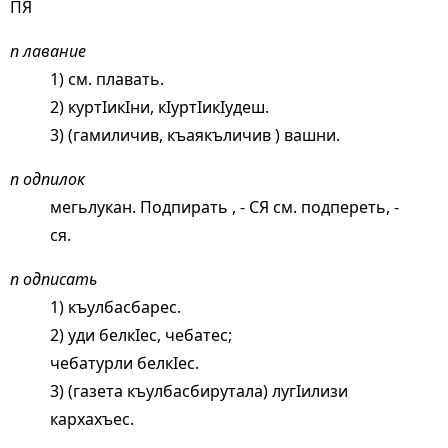
ПЯ
п лавание
1) см.
плавать
.
2) куртIикIни, кIуртIикIудеш.
3) (гамиличив, къаякъличив ) вашни.
п одпилок
мегьлукан. Подпирать , - СЯ см.
подпереть
, -
ся.
п одписать
1) къулбасбарес.
2) уди белкIес, чебатес;
чебатурли белкIес.
3) (газета къулбасбирутала) лугIилизи
кархахъес.