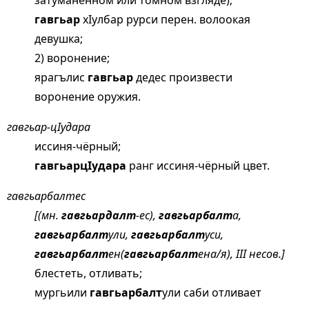
затуманенном или томном взгляде);
гавгьар
хIулбар рурси перен. волоокая
девушка;
2) воронение;
ярагълис
гавгьар
дедес произвести
воронение оружия.
гавгьар-цIудара
иссиня-чёрный;
гавгьарцIудара
ранг иссиня-чёрный цвет.
гавгьарбалтес
[(мн.
гавгьардалт
-ес),
гавгьарбалт
а,
гавгьарбалт
ули,
гавгьарбалт
уси,
гавгьарбалт
ен(
гавгьарбалт
ена/я), III несов.]
блестеть, отливать;
мургьили
гавгьарбалт
ули саби отливает