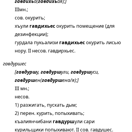
гавдихь
а(
гавдихь
ая);]
IIIмн.;
сов. окурить;
хъули
гавдихьес
окурить помещение (для
дезинфекции);
гурдала пукьализи
гавдихьес
окурить лисью
нору. II несов. гавдирхьес.
гавдуршес
[
гавдурш
у,
гавдурш
ули,
гавдурш
уси,
гавдурш
ен(
гавдурш
ена/я);]
III мн.;
несов.
1) разжигать, пускать дым;
2) перен. курить, попыхивать;
къалиянчибани
гавдурш
ули сари
курильщики попыхивают. II сов. гавдушес.