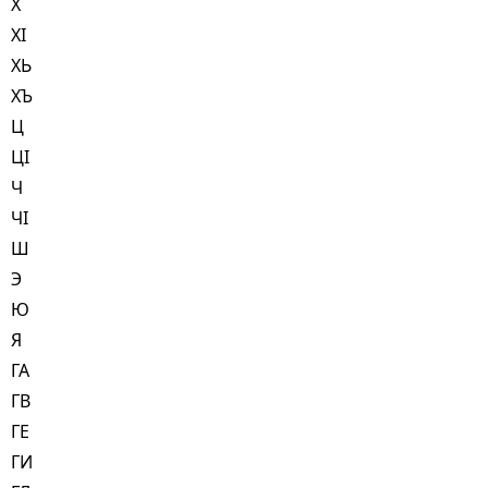
Х
ХI
ХЬ
ХЪ
Ц
ЦI
Ч
ЧI
Ш
Э
Ю
Я
ГА
ГВ
ГЕ
ГИ