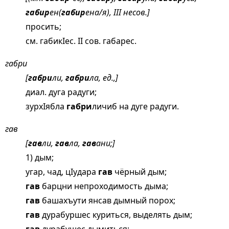
габир
ен(
габир
ена/я), III несов.]
просить;
см.
габикIес
. II сов. габарес.
габри
[
габри
ли,
габри
ла, ед.,]
диал. дуга радуги;
зурхIябла
габри
личиб на дуге радуги.
гав
[
гав
ли,
гав
ла,
гав
ани;]
1) дым;
угар, чад, цIудара
гав
чёрный дым;
гав
барцни непроходимость дыма;
гав
башахъути янсав дымный порох;
гав
дурабуршес куриться, выделять дым;