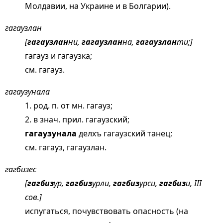
Молдавии, на Украине и в Болгарии).
гагаузлан
[
гагаузлан
ни,
гагаузлан
на,
гагаузлан
ти;]
гагауз и гагаузка;
см.
гагауз
.
гагаузунала
1. род. п. от мн. гагауз;
2. в знач. прил. гагаузский;
гагаузунала
делхъ гагаузский танец;
см.
гагауз
, гагаузлан.
гагбизес
[
гагбиз
ур,
гагбиз
урли,
гагбиз
урси,
гагбиз
и, III
сов.]
испугаться, почувствовать опасность (на