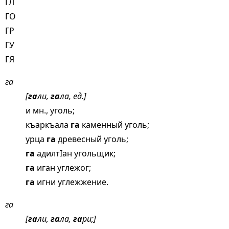
ГЛ
ГО
ГР
ГУ
ГЯ
га
[
га
ли,
га
ла, ед.]
и мн., уголь;
къаркъала
га
каменный уголь;
урца
га
древесный уголь;
га
адилтIан угольщик;
га
иган углежог;
га
игни углежжение.
га
[
га
ли,
га
ла,
га
ри;]