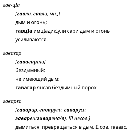
гав-цIа
[
гав
ли,
гав
ла, мн.,]
дым и огонь;
гавцIа
имцIадикIули сари дым и огонь
усиливаются.
гавагар
[
гавагар
ти]
бездымный;
не имеющий дым;
гавагар
янсав бездымный порох.
гаварес
[
гавар
ар,
гавар
ули,
гавар
уси,
гавар
ен(
гавар
ена/я), III несов.]
дымиться, превращаться в дым. II сов. гаваэс.