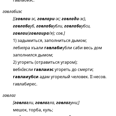
гавлабиэс.
гавлабиэс
[(
гавлаи
-эс,
гавлари
-эс;
гавлади
-эс),
гавлаби
уб,
гавлаби
убли,
гавлаби
убси,
гавлаи
(
гавлаира
/я); сов.]
1) задымиться, заполниться дымом;
лебилра хъали
гавлаби
убли саби весь дом
заполнился дымом;
2) угореть (отравиться угаром);
вебкIесли
гавлаиэс
угореть до смерти;
гавлаиубси
адам угорелый человек. II несов.
гавлабирес.
гавлаг
[
гавлаг
ли,
гавлаг
ла,
гавлаг
уни;]
мешок, торба, куль;