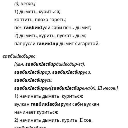
я); несов.]
1) дыметь, куриться;
коптить, плохо гореть;
печ
гавбикI
ули саби печь дымит;
2) дымить, курить, пускать дым;
папрусли
гавикIар
дымит сигаретой.
гавбикIесбирес
[(мн.
гавбикIесбир
дикIесдир-ес),
гавбикIесбир
ар,
гавбикIесбир
ули,
гавбикIесбир
уси,
гавбикIесбир
ен(
гавбикIесбир
ена/я), III несов.]
1) начинать дыметь, куриться;
вулкан
гавбикIесбир
ули саби вулкан
начинает куриться;
2) начинать дымить, курить. II сов.