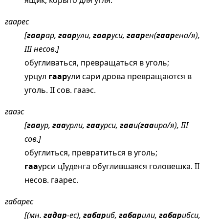
ящик, корыто для угля.
гаарес
[
гаар
ар,
гаар
ули,
гаар
уси,
гаар
ен(
гаар
ена/я),
III несов.]
обугливаться, превращаться в уголь;
урцул
гаар
ули сари дрова превращаются в
уголь. II сов. гааэс.
гааэс
[
гаа
ур,
гаа
урли,
гаа
урси,
гаа
и(
гаа
ира/я), III
сов.]
обуглиться, превратиться в уголь;
гаа
урси цIуденга обуглившаяся головешка. II
несов. гаарес.
габарес
[(мн.
гадар
-ес),
габар
иб,
габар
или,
габар
ибси,