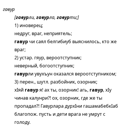
гавур
[
гавур
ли,
гавур
ла,
гавур
ти;]
1) иноверец;
недруг, враг, неприятель;
гавур
чи саял белгибиуб выяснилось, кто же
враг;
2) устар. гяур, вероотступник;
неверный, богоотступник;
гавур
ли увухъун оказался вероотступником;
3) перен., шутл. разбойник, озорник;
хIяй
гавур
я! ах ты, озорник! агь,
гавур
, хIу
чинав калунри?! ох, озорник, где же ты
пропадал?! Гавурлара дурхIни гашамабебкIаб
благопож. пусть и дети врага не умрут с
голоду.