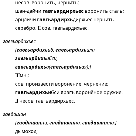
несов. воронить, чернить;
шан-дайчи
гавгьардирхьес
воронить сталь;
арцличи
гавгьардирхь
дирхьес чернить
серебро. II сов. гавгьардихьес.
гавгьардихьес
[
гавгьардихь
иб,
гавгьардихь
или,
гавгьардихь
ибси,
гавгьардихь
а(
гавгьардихь
ая);]
IIIмн.;
сов. произвести воронение, чернение;
гавгьардихь
ибси ярагъ воронёное оружие.
II несов. гавгьардирхьес.
гавдашан
[
гавдашан
ни,
гавдашан
на,
гавдашан
ти;]
дымоход;