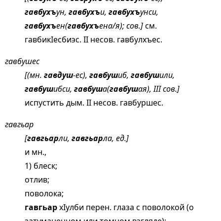
гавбухъ
ун,
гавбухъ
и,
гавбухъ
унси,
гавбухъ
ен(
гавбухъ
ена/я); сов.]
см.
гавбикIесбиэс
. II несов. гавбулхъес.
гавбушес
[(мн.
гавдуш
-ес),
гавбуш
иб,
гавбуш
или,
гавбуш
ибси,
гавбуш
а(
гавбуш
ая), III сов.]
испустить дым. II несов. гавбуршес.
гавгьар
[
гавгьар
ли,
гавгьар
ла, ед.]
и мн.,
1) блеск;
отлив;
поволока;
гавгьар
хIулби перен. глаза с поволокой (о