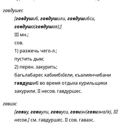
гавдушес
[
гавдуш
иб,
гавдуш
или,
гавдуш
ибси,
гавдуш
а(
гавдуш
ая);]
III мн.;
сов.
1) разжечь чего-л.;
пустить дым;
2) перен. закурить;
багьлабарес кабиибхIели, къалиянчибани
гавдуш
иб во время отдыха курильщики
закурили. II несов. гавдуршес.
гавиэс
[
гави
у,
гави
ули,
гави
уси,
гави
эн(
гави
эна/я), III
несов.]
см.
гавдуршес
. II сов. гаваэс.