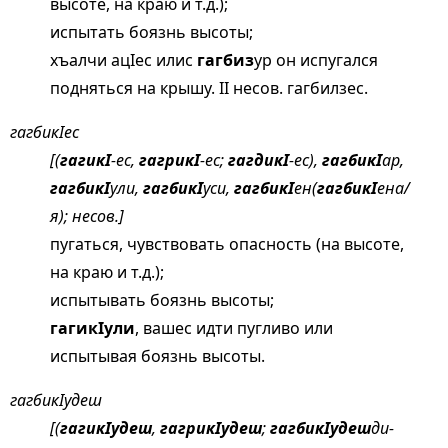
высоте, на краю и т.д.);
испытать боязнь высоты;
хъалчи ацIес илис
гагбиз
ур он испугался
подняться на крышу. II несов. гагбилзес.
гагбикIес
[(
гагикI
-ес,
гагрикI
-ес;
гагдикI
-ес),
гагбикI
ар,
гагбикI
ули,
гагбикI
уси,
гагбикI
ен(
гагбикI
ена/
я); несов.]
пугаться, чувствовать опасность (на высоте,
на краю и т.д.);
испытывать боязнь высоты;
гагикIули
, вашес идти пугливо или
испытывая боязнь высоты.
гагбикIудеш
[(
гагикIудеш
,
гагрикIудеш
;
гагбикIудеш
ди-