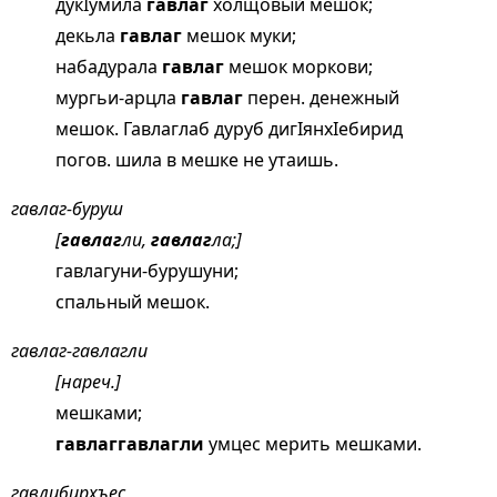
дукIумила
гавлаг
холщовый мешок;
декьла
гавлаг
мешок муки;
набадурала
гавлаг
мешок моркови;
мургьи-арцла
гавлаг
перен. денежный
мешок. Гавлаглаб дуруб дигIянхIебирид
погов. шила в мешке не утаишь.
гавлаг-буруш
[
гавлаг
ли,
гавлаг
ла;]
гавлагуни-бурушуни;
спальный мешок.
гавлаг-гавлагли
[нареч.]
мешками;
гавлаггавлагли
умцес мерить мешками.
гавлибирхъес