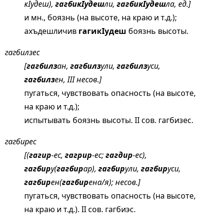
кIудеш),
гагбикIудеш
ли,
гагбикIудеш
ла, ед.]
и мн., боязнь (на высоте, на краю и т.д.);
ахъдешличив
гагикIудеш
боязнь высоты.
гагбилзес
[
гагбилз
ан,
гагбилз
ули,
гагбилз
уси,
гагбилз
ен, III несов.]
пугаться, чувствовать опасность (на высоте,
на краю и т.д.);
испытывать боязнь высоты. II сов. гагбизес.
гагбирес
[(
гагир
-ес,
гагрир
-ес;
гагдир
-ес),
гагбир
у(
гагбир
ар),
гагбир
ули,
гагбир
уси,
гагбир
ен(
гагбир
ена/я); несов.]
пугаться, чувствовать опасность (на высоте,
на краю и т.д.). II сов. гагбиэс.