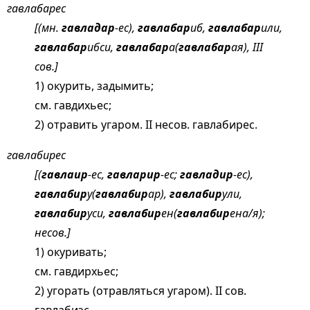
гавлабарес
[(мн.
гавладар
-ес),
гавлабар
иб,
гавлабар
или,
гавлабар
ибси,
гавлабар
а(
гавлабар
ая), III
сов.]
1) окурить, задымить;
см.
гавдихьес;
2) отравить угаром. II несов. гавлабирес.
гавлабирес
[(
гавлаир
-ес,
гавларир
-ес;
гавладир
-ес),
гавлабир
у(
гавлабир
ар),
гавлабир
ули,
гавлабир
уси,
гавлабир
ен(
гавлабир
ена/я);
несов.]
1) окуривать;
см.
гавдирхьес;
2) угорать (отравляться угаром). II сов.