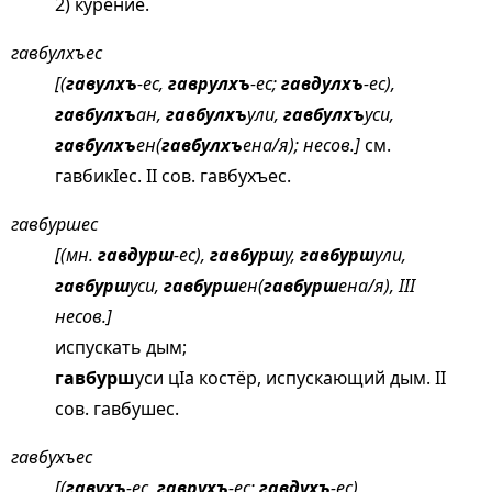
2) курение.
гавбулхъес
[(
гавулхъ
-ес,
гаврулхъ
-ес;
гавдулхъ
-ес),
гавбулхъ
ан,
гавбулхъ
ули,
гавбулхъ
уси,
гавбулхъ
ен(
гавбулхъ
ена/я); несов.]
см.
гавбикIес
. II сов. гавбухъес.
гавбуршес
[(мн.
гавдурш
-ес),
гавбурш
у,
гавбурш
ули,
гавбурш
уси,
гавбурш
ен(
гавбурш
ена/я), III
несов.]
испускать дым;
гавбурш
уси цIа костёр, испускающий дым. II
сов. гавбушес.
гавбухъес
[(
гавухъ
-ес,
гаврухъ
-ес;
гавдухъ
-ес),