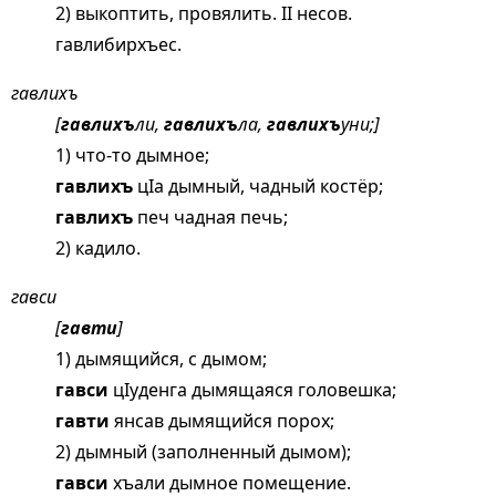
2) выкоптить, провялить. II несов.
гавлибирхъес.
гавлихъ
[
гавлихъ
ли,
гавлихъ
ла,
гавлихъ
уни;]
1) что-то дымное;
гавлихъ
цIа дымный, чадный костёр;
гавлихъ
печ чадная печь;
2) кадило.
гавси
[
гавти
]
1) дымящийся, с дымом;
гавси
цIуденга дымящаяся головешка;
гавти
янсав дымящийся порох;
2) дымный (заполненный дымом);
гавси
хъали дымное помещение.