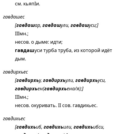
см.
кьяпIи
.
гавдашес
[
гавдаш
ар,
гавдаш
ули,
гавдаш
уси;]
IIIмн.;
несов. о дыме: идти;
гавдаш
уси турба труба, из которой идёт
дым.
гавдирхьес
[
гавдирхь
у,
гавдирхь
ули,
гавдирхь
уси,
гавдирхь
ен(
гавдирхь
ена/я);]
IIIмн.;
несов. окуривать. II сов. гавдихьес.
гавдихьес
[
гавдихь
иб,
гавдихь
или,
гавдихь
ибси,