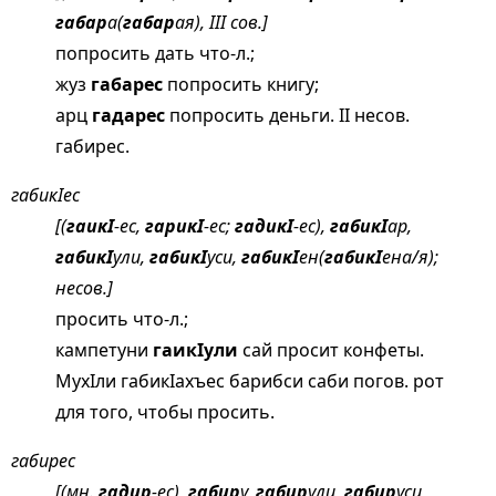
габар
а(
габар
ая), III сов.]
попросить дать что-л.;
жуз
габарес
попросить книгу;
арц
гадарес
попросить деньги. II несов.
габирес.
габикIес
[(
гаикI
-ес,
гарикI
-ес;
гадикI
-ес),
габикI
ар,
габикI
ули,
габикI
уси,
габикI
ен(
габикI
ена/я);
несов.]
просить что-л.;
кампетуни
гаикIули
сай просит конфеты.
МухIли габикIахъес барибси саби погов. рот
для того, чтобы просить.
габирес
[(мн.
гадир
-ес),
габир
у,
габир
ули,
габир
уси,