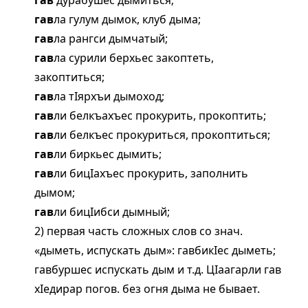
гав
дурабушес дымиться;
гав
ла гулум дымок, клуб дыма;
гав
ла рангси дымчатый;
гав
ла сурили берхьес закоптеть,
закоптиться;
гав
ла тIярхъи дымоход;
гав
ли белкъахъес прокурить, прокоптить;
гав
ли белкъес прокуриться, прокоптиться;
гав
ли биркьес дымить;
гав
ли бицIахъес прокурить, заполнить
дымом;
гав
ли бицIибси дымный;
2) первая часть сложных слов со знач.
«дыметь, испускать дым»: гавбикIес дыметь;
гавбуршес испускать дым и т.д. ЦIаагарли гав
хIедирар погов. без огня дыма не бывает.