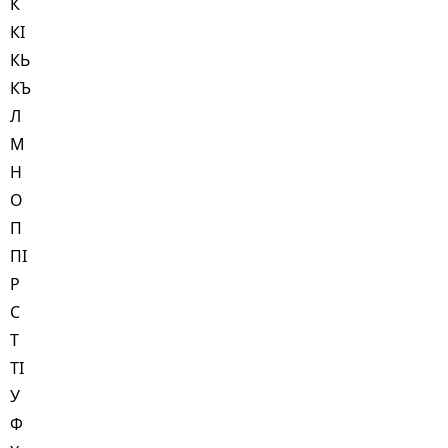
К
КI
КЬ
КЪ
Л
М
Н
О
П
ПI
Р
С
Т
ТI
У
Ф