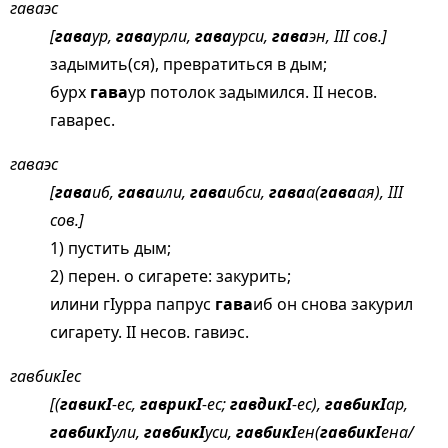
гаваэс
[
гава
ур,
гава
урли,
гава
урси,
гава
эн, III сов.]
задымить(ся), превратиться в дым;
бурх
гава
ур потолок задымился. II несов.
гаварес.
гаваэс
[
гава
иб,
гава
или,
гава
ибси,
гава
а(
гава
ая), III
сов.]
1) пустить дым;
2) перен. о сигарете: закурить;
илини гIурра папрус
гава
иб он снова закурил
сигарету. II несов. гавиэс.
гавбикIес
[(
гавикI
-ес,
гаврикI
-ес;
гавдикI
-ес),
гавбикI
ар,
гавбикI
ули,
гавбикI
уси,
гавбикI
ен(
гавбикI
ена/