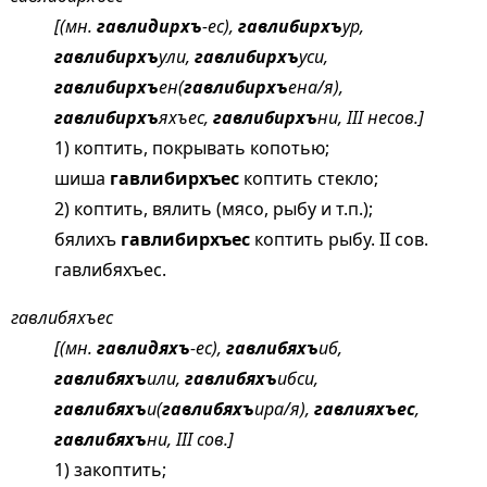
[(мн.
гавлидирхъ
-ес),
гавлибирхъ
ур,
гавлибирхъ
ули,
гавлибирхъ
уси,
гавлибирхъ
ен(
гавлибирхъ
ена/я),
гавлибирхъ
яхъес,
гавлибирхъ
ни, III несов.]
1) коптить, покрывать копотью;
шиша
гавлибирхъес
коптить стекло;
2) коптить, вялить (мясо, рыбу и т.п.);
бялихъ
гавлибирхъес
коптить рыбу. II сов.
гавлибяхъес.
гавлибяхъес
[(мн.
гавлидяхъ
-ес),
гавлибяхъ
иб,
гавлибяхъ
или,
гавлибяхъ
ибси,
гавлибяхъ
и(
гавлибяхъ
ира/я),
гавлияхъес
,
гавлибяхъ
ни, III сов.]
1) закоптить;