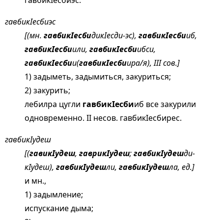
гавбикIесбиэс.
гавбикIесбиэс
[(мн.
гавбикIесби
дикIесди-эс),
гавбикIесби
иб,
гавбикIесби
или,
гавбикIесби
ибси,
гавбикIесби
и(
гавбикIесби
ира/я), III сов.]
1) задыметь, задымиться, закуриться;
2) закурить;
лебилра цугли
гавбикIесби
иб все закурили
одновременно. II несов. гавбикIесбирес.
гавбикIудеш
[(
гавикIудеш
,
гаврикIудеш
;
гавбикIудеш
ди-
кIудеш),
гавбикIудеш
ли,
гавбикIудеш
ла, ед.]
и мн.,
1) задымление;
испускание дыма;