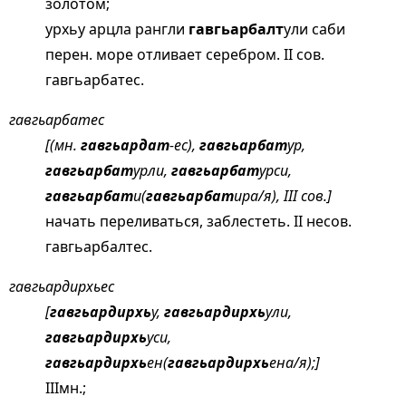
золотом;
урхьу арцла рангли
гавгьарбалт
ули саби
перен. море отливает серебром. II сов.
гавгьарбатес.
гавгьарбатес
[(мн.
гавгьардат
-ес),
гавгьарбат
ур,
гавгьарбат
урли,
гавгьарбат
урси,
гавгьарбат
и(
гавгьарбат
ира/я), III сов.]
начать переливаться, заблестеть. II несов.
гавгьарбалтес.
гавгьардирхьес
[
гавгьардирхь
у,
гавгьардирхь
ули,
гавгьардирхь
уси,
гавгьардирхь
ен(
гавгьардирхь
ена/я);]
IIIмн.;