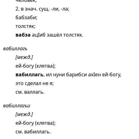
человек;
2. в знач. сущ. -ли, -ла;
бабзаби;
толстяк;
вабза
ацIиб зашёл толстяк.
вабиллагь
[межд.]
ей-богу (клятва);
вабиллагь
, ил нуни барибси ахIен ей-богу,
это сделал не я;
см.
валлагь
.
вабиллагьи
[межд.]
ей-богу (клятва);
см.
вабиллагь
.