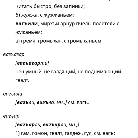
читать быстро, без запинки;
б) жужжа, с жужжаньем;
вагъили
, мирхъи арцур пчёлы полетели с
жужаньем;
в) гремя, громыхая, с громыханьем.
вагъагар
[
вагъагар
ти]
нешумный, не галдящий, не поднимающий
гвалт.
вагъала
[
вагъ
ли,
вагъ
ла, мн.,]
см.
вагъ
.
вагъар
[
вагъар
ли,
вагъар
ла, мн.,]
1) гам, гомон, гвалт, галдёж, гул, см.
вагъ;