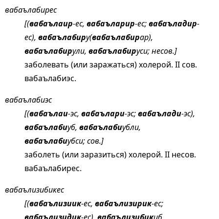
вабаълабирес
[(
вабаълаир
-ес,
вабаъларир
-ес;
вабаъладир
-
ес),
вабаълабир
у(
вабаълабир
ар),
вабаълабир
ули,
вабаълабир
уси; несов.]
заболевать (или заражаться) холерой. II сов.
вабаълабиэс.
вабаълабиэс
[(
вабаълаи
-эс,
вабаълари
-эс;
вабаълади
-эс),
вабаълаби
уб,
вабаълаби
убли,
вабаълаби
убси; сов.]
заболеть (или заразиться) холерой. II несов.
вабаълабирес.
вабаълизибикес
[(
вабаълизиик
-ес,
вабаълизирик
-ес;
вабаълизидик
-ес),
вабаълизибик
иб,