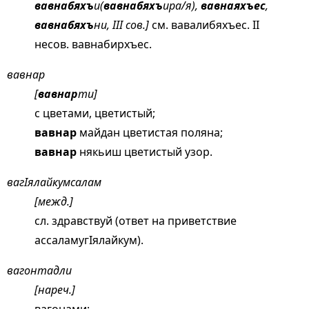
вавнабяхъ
и(
вавнабяхъ
ира/я),
вавнаяхъес
,
вавнабяхъ
ни, III сов.]
см.
вавалибяхъес
. II
несов. вавнабирхъес.
вавнар
[
вавнар
ти]
с цветами, цветистый;
вавнар
майдан цветистая поляна;
вавнар
някьиш цветистый узор.
вагIялайкумсалам
[межд.]
сл. здравствуй (ответ на приветствие
ассаламугIялайкум).
вагонтадли
[нареч.]