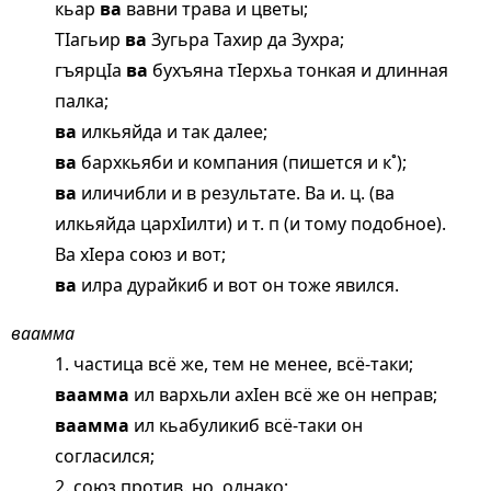
кьар
ва
вавни трава и цветы;
ТIагьир
ва
Зугьра Тахир да Зухра;
гъярцIа
ва
бухъяна тIерхьа тонкая и длинная
палка;
ва
илкьяйда и так далее;
ва
бархкьяби и компания (пишется и к˚);
ва
иличибли и в результате. Ва и. ц. (ва
илкьяйда цархIилти) и т. п (и тому подобное).
Ва хIера союз и вот;
ва
илра дурайкиб и вот он тоже явился.
ваамма
1. частица всё же, тем не менее, всё-таки;
ваамма
ил вархьли ахIен всё же он неправ;
ваамма
ил кьабуликиб всё-таки он
согласился;
2. союз против. но, однако;