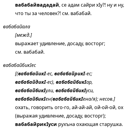
вабабайвададай
, се адам сайри хIу?! ну и ну,
что ты за человек?! см.
вабабай
.
вабабайала
[межд.]
выражает удивление, досаду, восторг;
см.
вабабай
.
вабабайбикIес
[(
вабабайикI
-ес,
вабабайрикI
-ес;
вабабайдикI
-ес),
вабабайбикI
ар,
вабабайбикI
ули,
вабабайбикI
уси,
вабабайбикI
ен(
вабабайбикI
ена/я); несов.]
охать, говорить ого-го, ай-ай-ай, ой-ой-ой, ох
(выражая удивление, досаду, восторг);
вабабайрикIуси
рухъна охающая старушка.