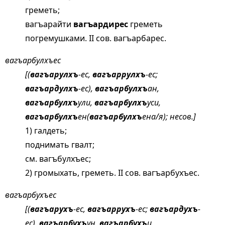
греметь;
вагъарайти
вагъардирес
греметь
погремушками. II сов. вагъарбарес.
вагъарбулхъес
[(
вагъарулхъ
-ес,
вагъаррулхъ
-ес;
вагъардулхъ
-ес),
вагъарбулхъ
ан,
вагъарбулхъ
ули,
вагъарбулхъ
уси,
вагъарбулхъ
ен(
вагъарбулхъ
ена/я); несов.]
1) галдеть;
поднимать гвалт;
см.
вагъбулхъес;
2) громыхать, греметь. II сов. вагъарбухъес.
вагъарбухъес
[(
вагъарухъ
-ес,
вагъаррухъ
-ес;
вагъардухъ
-
ес),
вагъарбухъ
ун,
вагъарбухъ
и,