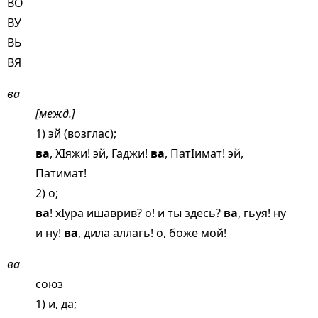
ВО
ВУ
ВЬ
ВЯ
ва
[межд.]
1) эй (возглас);
ва
, ХIяжи! эй, Гаджи!
ва
, ПатIимат! эй,
Патимат!
2) о;
ва
! хIура ишаврив? о! и ты здесь?
ва
, гьуя! ну
и ну!
ва
, дила аллагь! о, боже мой!
ва
союз
1) и, да;