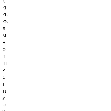
К
КI
КЬ
КЪ
Л
М
Н
О
П
ПI
Р
С
Т
ТI
У
Ф