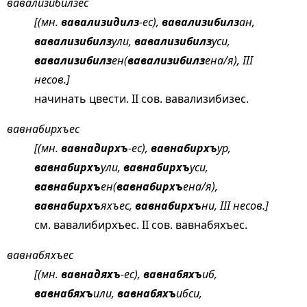
вавализибилзес
[(мн.
вавализидилз
-ес),
вавализибилз
ан,
вавализибилз
ули,
вавализибилз
уси,
вавализибилз
ен(
вавализибилз
ена/я), III
несов.]
начинать цвести. II сов. вавализибизес.
вавнабирхъес
[(мн.
вавнадирхъ
-ес),
вавнабирхъ
ур,
вавнабирхъ
ули,
вавнабирхъ
уси,
вавнабирхъ
ен(
вавнабирхъ
ена/я),
вавнабирхъ
яхъес,
вавнабирхъ
ни, III несов.]
см.
вавалибирхъес
. II сов. вавнабяхъес.
вавнабяхъес
[(мн.
вавнадяхъ
-ес),
вавнабяхъ
иб,
вавнабяхъ
или,
вавнабяхъ
ибси,