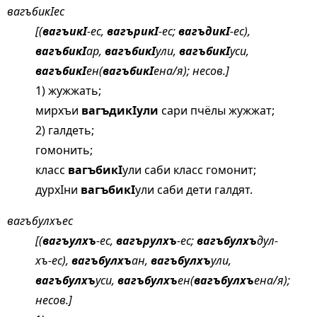
вагъбикIес
[(
вагъикI
-ес,
вагърикI
-ес;
вагъдикI
-ес),
вагъбикI
ар,
вагъбикI
ули,
вагъбикI
уси,
вагъбикI
ен(
вагъбикI
ена/я); несов.]
1) жужжать;
мирхъи
вагъдикIули
сари пчёлы жужжат;
2) галдеть;
гомонить;
класс
вагъбикI
ули саби класс гомонит;
дурхIни
вагъбикI
ули саби дети галдят.
вагъбулхъес
[(
вагъулхъ
-ес,
вагърулхъ
-ес;
вагъбулхъ
дул-
хъ-ес),
вагъбулхъ
ан,
вагъбулхъ
ули,
вагъбулхъ
уси,
вагъбулхъ
ен(
вагъбулхъ
ена/я);
несов.]