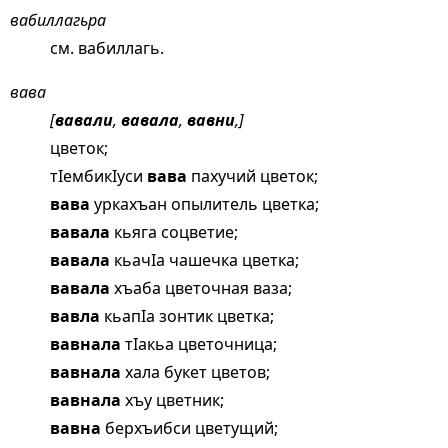
вабиллагьра
см.
вабиллагь
.
вава
[
вавали
,
вавала
,
вавни
,]
цветок;
тIембикIуси
вава
пахучий цветок;
вава
уркахъан опылитель цветка;
вавала
кьяга соцветие;
вавала
кьачIа чашечка цветка;
вавала
хъаба цветочная ваза;
вавла
кьапIа зонтик цветка;
вавнала
тIакьа цветочница;
вавнала
хала букет цветов;
вавнала
хъу цветник;
вавна
берхъибси цветущий;