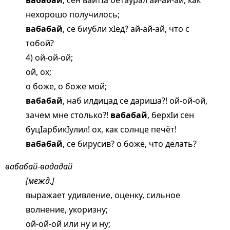
вабабай
, сен вайтIа бетаурал ай-ай-ай, как
нехорошо получилось;
вабабай
, се биубли хIед? ай-ай-ай, что с
тобой?
4) ой-ой-ой;
ой, ох;
о боже, о боже мой;
вабабай
, наб илдицад се дариша?! ой-ой-ой,
зачем мне столько?!
вабабай
, берхIи сен
буцIарбикIулил! ох, как солнце печёт!
вабабай
, се бирусив? о боже, что делать?
вабабай-вададай
[межд.]
выражает удивление, оценку, сильное
волнение, укоризну;
ой-ой-ой или ну и ну;