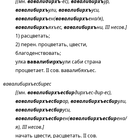
[(мн.
вавалидирхъ
-ес),
вавалибирхъ
ур,
вавалибирхъ
ули,
вавалибирхъ
уси,
вавалибирхъ
ен(
вавалибирхъ
ена/я),
вавалибирхъ
яхъес,
вавалибирхъ
ни, III несов.]
1) расцветать;
2) перен. процветать, цвести,
благоденствовать;
улка
вавалибирхъ
ули саби страна
процветает. II сов. вавалибяхъес.
вавалибирхъесбирес
[(мн.
вавалибирхъесбир
дирхъес-дир-ес),
вавалибирхъесбир
ар,
вавалибирхъесбир
ули,
вавалибирхъесбир
уси,
вавалибирхъесбир
ен(
вавалибирхъесбир
ена/
я), III несов.]
начать цвести, расцветать. II сов.