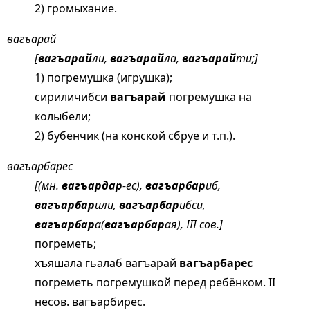
2) громыхание.
вагъарай
[
вагъарай
ли,
вагъарай
ла,
вагъарай
ти;]
1) погремушка (игрушка);
сириличибси
вагъарай
погремушка на
колыбели;
2) бубенчик (на конской сбруе и т.п.).
вагъарбарес
[(мн.
вагъардар
-ес),
вагъарбар
иб,
вагъарбар
или,
вагъарбар
ибси,
вагъарбар
а(
вагъарбар
ая), III сов.]
погреметь;
хъяшала гьалаб вагъарай
вагъарбарес
погреметь погремушкой перед ребёнком. II
несов. вагъарбирес.