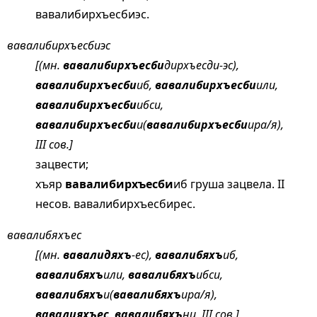
вавалибирхъесбиэс.
вавалибирхъесбиэс
[(мн.
вавалибирхъесби
дирхъесди-эс),
вавалибирхъесби
иб,
вавалибирхъесби
или,
вавалибирхъесби
ибси,
вавалибирхъесби
и(
вавалибирхъесби
ира/я),
III сов.]
зацвести;
хъяр
вавалибирхъесби
иб груша зацвела. II
несов. вавалибирхъесбирес.
вавалибяхъес
[(мн.
вавалидяхъ
-ес),
вавалибяхъ
иб,
вавалибяхъ
или,
вавалибяхъ
ибси,
вавалибяхъ
и(
вавалибяхъ
ира/я),
вавалияхъес
,
вавалибяхъ
ни, III сов.]