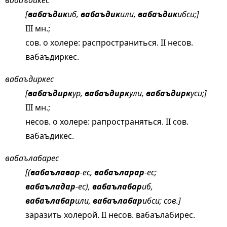
вабаъдикес
[
вабаъдик
иб,
вабаъдик
или,
вабаъдик
ибси;]
III мн.;
сов. о холере: распространиться. II несов.
вабаъдиркес.
вабаъдиркес
[
вабаъдирк
ур,
вабаъдирк
ули,
вабаъдирк
уси;]
III мн.;
несов. о холере: рапространяться. II сов.
вабаъдикес.
вабаълабарес
[(
вабаълавар
-ес,
вабаъларар
-ес;
вабаъладар
-ес),
вабаълабар
иб,
вабаълабар
или,
вабаълабар
ибси; сов.]
заразить холерой. II несов. вабаълабирес.