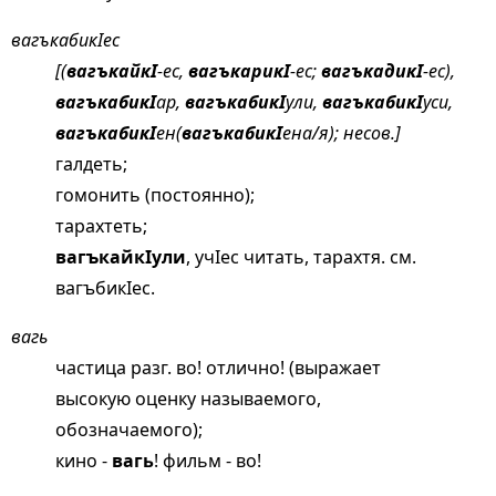
вагъкабикIес
[(
вагъкайкI
-ес,
вагъкарикI
-ес;
вагъкадикI
-ес),
вагъкабикI
ар,
вагъкабикI
ули,
вагъкабикI
уси,
вагъкабикI
ен(
вагъкабикI
ена/я); несов.]
галдеть;
гомонить (постоянно);
тарахтеть;
вагъкайкIули
, учIес читать, тарахтя. см.
вагъбикIес
.
вагь
частица разг. во! отлично! (выражает
высокую оценку называемого,
обозначаемого);
кино -
вагь
! фильм - во!