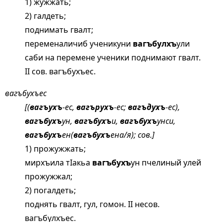
1) жужжать;
2) галдеть;
поднимать гвалт;
переменаличиб ученикуни
вагъбулхъ
ули
саби на перемене ученики поднимают гвалт.
II сов. вагъбухъес.
вагъбухъес
[(
вагъухъ
-ес,
вагърухъ
-ес;
вагъдухъ
-ес),
вагъбухъ
ун,
вагъбухъ
и,
вагъбухъ
унси,
вагъбухъ
ен(
вагъбухъ
ена/я); сов.]
1) прожужжать;
мирхъила тIакьа
вагъбухъ
ун пчелиный улей
прожужжал;
2) погалдеть;
поднять гвалт, гул, гомон. II несов.
вагъбулхъес.