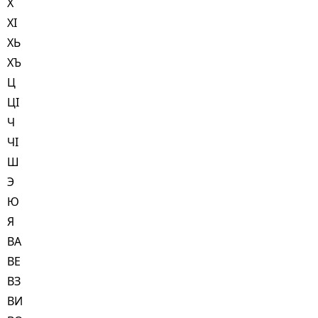
Х
ХI
ХЬ
ХЪ
Ц
ЦI
Ч
ЧI
Ш
Э
Ю
Я
ВА
ВЕ
ВЗ
ВИ