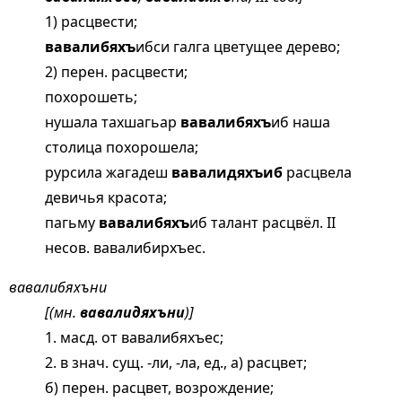
1) расцвести;
вавалибяхъ
ибси галга цветущее дерево;
2) перен. расцвести;
похорошеть;
нушала тахшагьар
вавалибяхъ
иб наша
столица похорошела;
рурсила жагадеш
вавалидяхъиб
расцвела
девичья красота;
пагьму
вавалибяхъ
иб талант расцвёл. II
несов. вавалибирхъес.
вавалибяхъни
[(мн.
вавалидяхъни
)]
1. масд. от вавалибяхъес;
2. в знач. сущ. -ли, -ла, ед., а) расцвет;
б) перен. расцвет, возрождение;