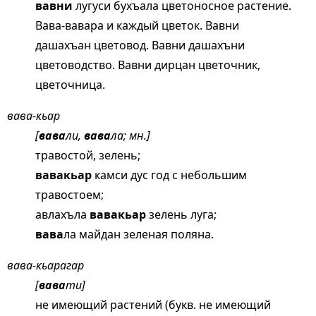
вавни
лугуси бухъала цветоносное растение.
Вава-вавара и каждый цветок. Вавни
дашахъан цветовод. Вавни дашахъни
цветоводство. Вавни дирцан цветочник,
цветочница.
вава-кьар
[
вава
ли,
вава
ла; мн.]
травостой, зелень;
вавакьар
камси дус год с небольшим
травостоем;
авлахъла
вавакьар
зелень луга;
вава
ла майдан зеленая поляна.
вава-кьарагар
[
вава
ти]
не имеющий растений (букв. не имеющий