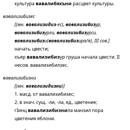
культура
вавалибяхъни
расцвет культуры.
вавализибизес
[(мн.
вавализидиз
-ес),
вавализибиз
ур,
вавализибиз
урли,
вавализибиз
урси,
вавализибиз
и(
вавализибиз
ира/я), III сов.]
начать цвести;
хъяр
вавализибиз
ур груша начала цвести. II
несов. вавализибилзес.
вавализибизни
[(мн.
вавализидизни
)]
1. масд. от вавализибизес;
2. в знач. сущ. -ли, -ла, ед., цветение;
гIинц
вавализибизни
ла манзил пора
цветения яблони.