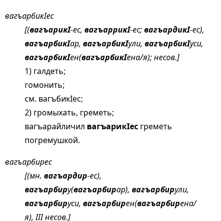
вагъарбикIес
[(
вагъарикI
-ес,
вагъаррикI
-ес;
вагъардикI
-ес),
вагъарбикI
ар,
вагъарбикI
ули,
вагъарбикI
уси,
вагъарбикI
ен(
вагъарбикI
ена/я); несов.]
1) галдеть;
гомонить;
см.
вагъбикIес;
2) громыхать, греметь;
вагъарайличил
вагъарикIес
греметь
погремушкой.
вагъарбирес
[(мн.
вагъардир
-ес),
вагъарбир
у(
вагъарбир
ар),
вагъарбир
ули,
вагъарбир
уси,
вагъарбир
ен(
вагъарбир
ена/
я), III несов.]