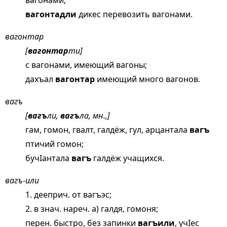
вагонами;
вагонтадли
дикес перевозить вагонами.
вагонтар
[
вагонтар
ти]
с вагонами, имеющий вагоны;
дахъал
вагонтар
имеющий много вагонов.
вагъ
[
вагъ
ли,
вагъ
ла, мн.,]
гам, гомон, гвалт, галдёж, гул, арцантала
вагъ
птичий гомон;
бучIантала
вагъ
галдёж учащихся.
вагъ-или
1. дееприч. от вагъэс;
2. в знач. нареч. а) галдя, гомоня;
перен. быстро, без запинки
вагъили
, учIес