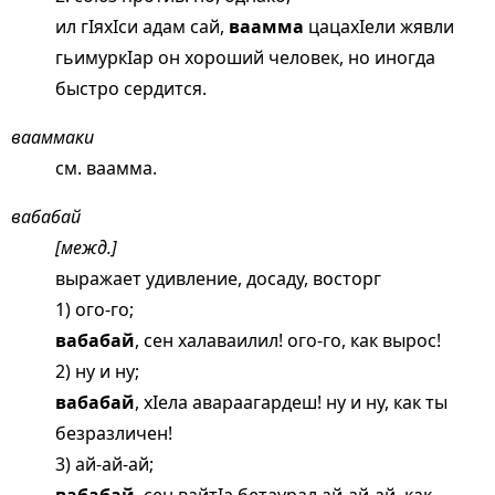
ил гIяхIси адам сай,
ваамма
цацахIели жявли
гьимуркIар он хороший человек, но иногда
быстро сердится.
вааммаки
см.
ваамма
.
вабабай
[межд.]
выражает удивление, досаду, восторг
1) ого-го;
вабабай
, сен халаваилил! ого-го, как вырос!
2) ну и ну;
вабабай
, хIела авараагардеш! ну и ну, как ты
безразличен!
3) ай-ай-ай;