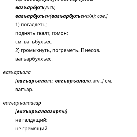
вагъарбухъ
унси,
вагъарбухъ
ен(
вагъарбухъ
ена/я); сов.]
1) погалдеть;
поднять гвалт, гомон;
см.
вагъбухъес;
2) громыхнуть, погреметь. II несов.
вагъарбулхъес.
вагъаръала
[
вагъаръала
ли,
вагъаръала
ла, мн.,]
см.
вагъар
.
вагъаръалаагар
[
вагъаръалаагар
ти]
не галдящий;
не гремящий.