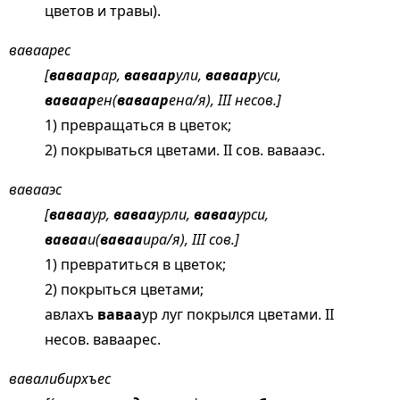
цветов и травы).
ваваарес
[
ваваар
ар,
ваваар
ули,
ваваар
уси,
ваваар
ен(
ваваар
ена/я), III несов.]
1) превращаться в цветок;
2) покрываться цветами. II сов. вавааэс.
вавааэс
[
ваваа
ур,
ваваа
урли,
ваваа
урси,
ваваа
и(
ваваа
ира/я), III сов.]
1) превратиться в цветок;
2) покрыться цветами;
авлахъ
ваваа
ур луг покрылся цветами. II
несов. ваваарес.
вавалибирхъес