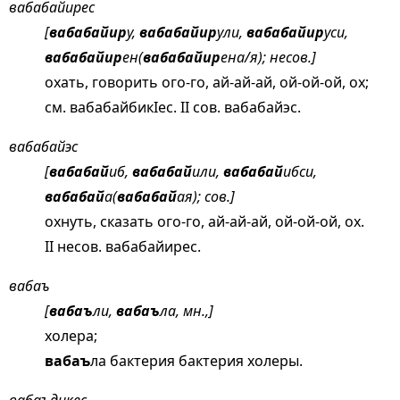
вабабайирес
[
вабабайир
у,
вабабайир
ули,
вабабайир
уси,
вабабайир
ен(
вабабайир
ена/я); несов.]
охать, говорить ого-го, ай-ай-ай, ой-ой-ой, ох;
см.
вабабайбикIес
. II сов. вабабайэс.
вабабайэс
[
вабабай
иб,
вабабай
или,
вабабай
ибси,
вабабай
а(
вабабай
ая); сов.]
охнуть, сказать ого-го, ай-ай-ай, ой-ой-ой, ох.
II несов. вабабайирес.
вабаъ
[
вабаъ
ли,
вабаъ
ла, мн.,]
холера;
вабаъ
ла бактерия бактерия холеры.