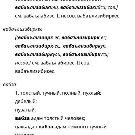
вабаълизибик
или,
вабаълизибик
ибси; сов.]
см.
вабаълабиэс
. II несов. вабаълизибиркес.
вабаълизибиркес
[(
вабаълизиирк
-ес,
вабаълизирирк
-ес;
вабаълизидирк
-ес),
вабаълизибирк
ур,
вабаълизибирк
ули,
вабаълизибирк
уси;
несов.]
см.
вабаълабирес
. II сов.
вабаълизибикес.
вабза
1. толстый, тучный, полный, пухлый;
дебелый;
пузатый;
вабза
адам толстый человек;
цакьадар
вабза
адам немного тучный