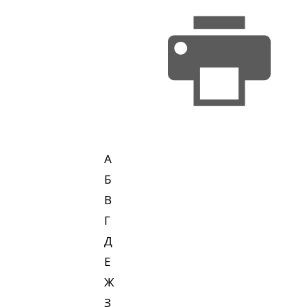
А
Б
В
Г
Д
Е
Ж
З