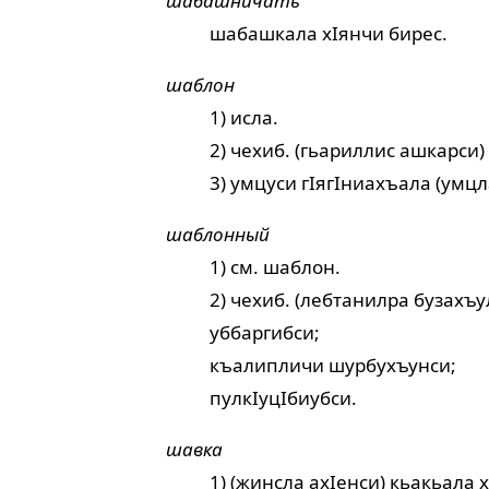
шабашничать
шабашкала хIянчи бирес.
шаблон
1) исла.
2) чехиб. (гьариллис ашкарси
3) умцуси гIягIниахъала (умцл
шаблонный
1) см.
шаблон
.
2) чехиб. (лебтанилра бузахъу
уббаргибси;
къалипличи шурбухъунси;
пулкIуцIбиубси.
шавка
1) (жинсла ахIенси) кьакьала х