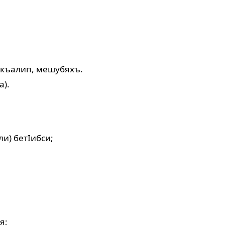
) къалип, мешубяхъ.
а).
ли) бетIибси;
я;