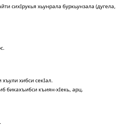
айти сихIрукья хьунрала буркьунзала (дугела,
с.
 хъули хибси секIал.
чиб бикахъибси къиян-хIекь, арц.
.