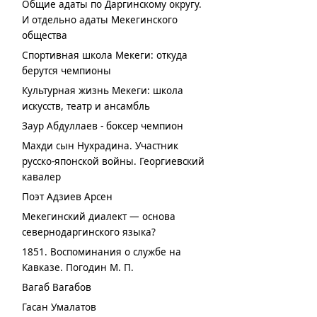
Общие адаты по Даргинскому округу.
И отдельно адаты Мекегинского
общества
Спортивная школа Мекеги: откуда
берутся чемпионы
Культурная жизнь Мекеги: школа
искусств, театр и ансамбль
Заур Абдуллаев - боксер чемпион
Махди сын Нухрадина. Участник
русско-японской войны. Георгиевский
кавалер
Поэт Адзиев Арсен
Мекегинский диалект — основа
севернодаргинского языка?
1851. Воспоминания о службе на
Кавказе. Погодин М. П.
Вагаб Вагабов
Гасан Умалатов