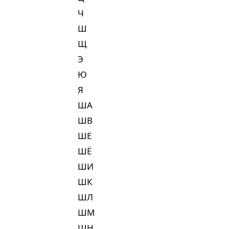
Ч
Ш
Щ
Э
Ю
Я
ША
ШВ
ШЕ
ШЁ
ШИ
ШК
ШЛ
ШМ
ШН