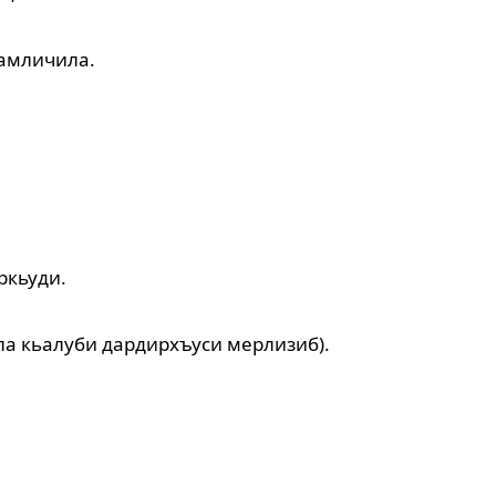
дамличила.
ркьуди.
ла кьалуби дардирхъуси мерлизиб).