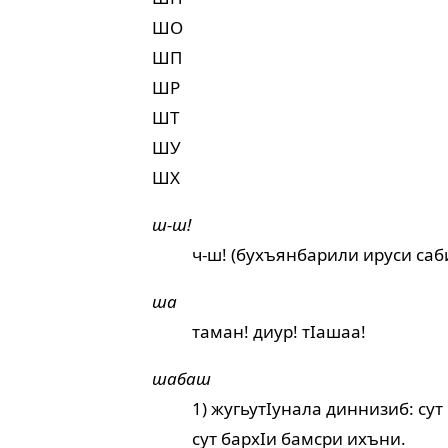
ШО
ШП
ШР
ШТ
ШУ
ШХ
ш-ш!
ч-ш! (бухъянбарили ируси саби
ша
таман! диур! тIашаа!
шабаш
1) жугьутIунала диннизиб: сут
сут бархIи бамсри ихъни.