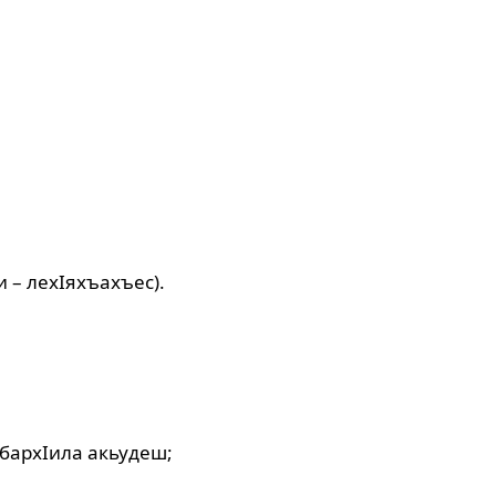
 – лехIяхъахъес).
 бархIила акьудеш;