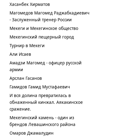
Хасанбек Хирматов
Магомедов Магомед Раджабкадиевич
- Заслуженный тренер России
Мекеги и Мекегинское общество
Мекегинский пещерный город
Турнир в Мекеги
Али Исаев
Амадзи Магомед - офицер русской
армии
Арслан Гасанов
Гамидов Гамид Мустафаевич
И вся долина превратилась в
обнаженный кинжал. Аякакинское
сражение.
Мекегинский камень - один из
брендов Левашинского района
Омаров Джамалудин