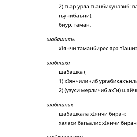
2) гьар-урла гьанбикуназиб: в
гьунибаъни).
биур, таман.
шабашить
хIянчи таманбирес яра тIашиэ
шабашка
шабашка (
1) хIянчиличиб ургабикахъили
2) (узуси мерличиб ахIи) шай
шабашник
шабашкала хIянчи биран;
халаси багьалис хIянчи биран