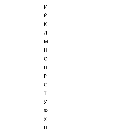
И
Й
К
Л
М
Н
О
П
Р
С
Т
У
Ф
Х
Ц