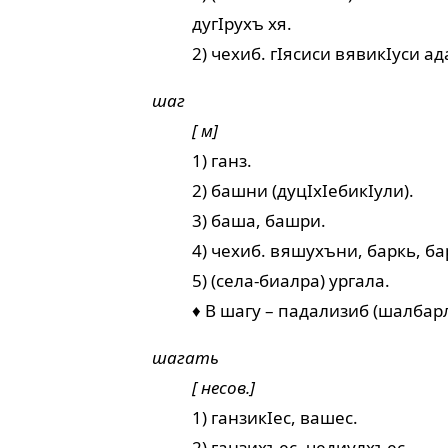
дугIрухъ хя.
2) чехиб. гIясиси вявикIуси а
шаг
[ м]
1) ганз.
2) башни (дуцIхIебикIули).
3) баша, башри.
4) чехиб. вяшухъни, баркь, ба
5) (села-биалра) ургала.
♦ В шагу – падализиб (шалбар
шагать
[ несов.]
1) ганзикIес, вашес.
2) ганзихъес, чедиулхъес.