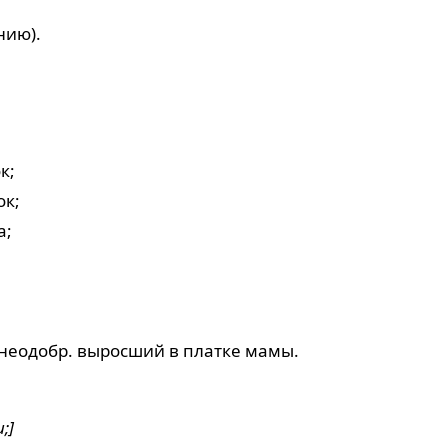
нию).
к;
ок;
а;
неодобр. выросший в платке мамы.
;]