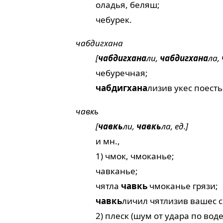
оладья, беляш;
чебурек.
чабдигхана
[
чабдигхана
ли,
чабдигхана
ла,
чебуречная;
чабдигхана
лизив укес поесть
чавкь
[
чавкь
ли,
чавкь
ла, ед.]
и мн.,
1) чмок, чмоканье;
чавканье;
чятла
чавкь
чмоканье грязи;
чавкь
личил чятлизив вашес с
2) плеск (шум от удара по воде