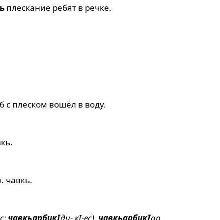
ь
плескание ребят в речке.
б с плеском вошёл в воду.
вкь
.
м.
чавкь
.
ес;
чавкьарбикI
ди- кI-ес),
чавкьарбикI
ар,