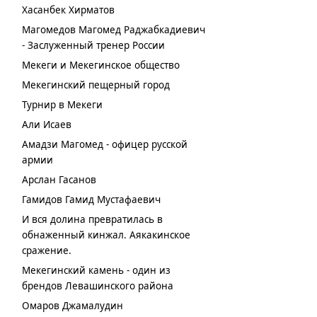
Хасанбек Хирматов
Магомедов Магомед Раджабкадиевич
- Заслуженный тренер России
Мекеги и Мекегинское общество
Мекегинский пещерный город
Турнир в Мекеги
Али Исаев
Амадзи Магомед - офицер русской
армии
Арслан Гасанов
Гамидов Гамид Мустафаевич
И вся долина превратилась в
обнаженный кинжал. Аякакинское
сражение.
Мекегинский камень - один из
брендов Левашинского района
Омаров Джамалудин