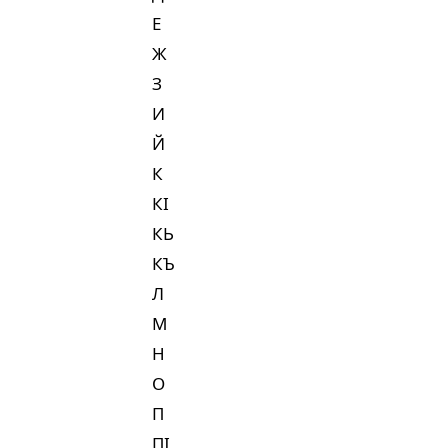
Е
Ж
З
И
Й
К
КI
КЬ
КЪ
Л
М
Н
О
П
ПI