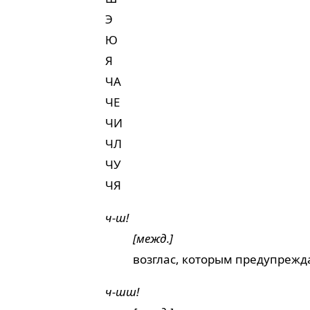
Э
Ю
Я
ЧА
ЧЕ
ЧИ
ЧЛ
ЧУ
ЧЯ
ч-ш!
[межд.]
возглас, которым предупрежда
ч-шш!