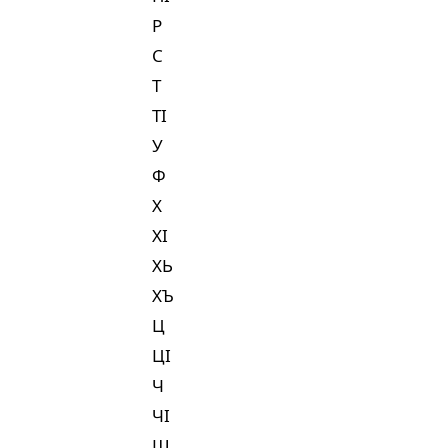
Р
С
Т
ТI
У
Ф
Х
ХI
ХЬ
ХЪ
Ц
ЦI
Ч
ЧI
Ш