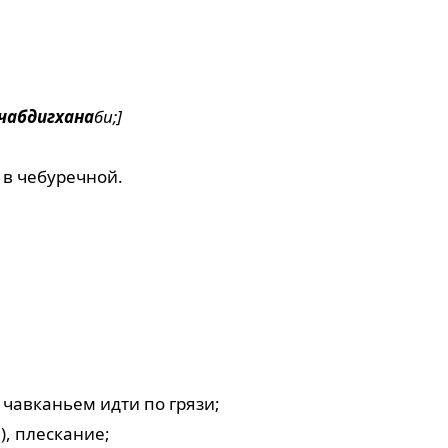
чабдигхана
би;]
 в чебуречной.
 чавканьем идти по грязи;
), плескание;