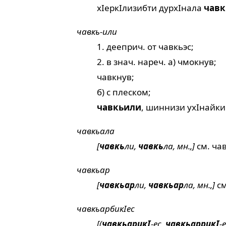
хIеркIлизибти дурхIнала
чавк
чавкь-или
1. дееприч. от чавкьэс;
2. в знач. нареч. а) чмокнув;
чавкнув;
б) с плеском;
чавкьили
, шиннизи ухIнайки
чавкьала
[
чавкь
ли,
чавкь
ла, мн.,]
см.
ча
чавкьар
[
чавкьар
ли,
чавкьар
ла, мн.,]
с
чавкьарбикIес
[(
чавкьарикI
-ес,
чавкьаррикI
-