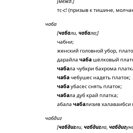
[межд.]
тс-с! (призыв к тишине, молча
чаба
[
чаба
ли,
чаба
ла;]
чабни;
женский головной убор, плато
дарайла
чаба
шёлковый плат
чаба
ла чубкри бахрома платк
чаба
чебушес надеть платок;
чаба
убасес снять платок;
чаба
ла дуб край платка;
абала
чаба
лизив халаваибси 
чабдиг
[
чабдиг
ли,
чабдиг
ла,
чабдиг
уни