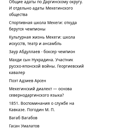
Общие адаты по Даргинскому округу.
И отдельно адаты Мекегинского
общества
Спортивная школа Мекеги: откуда
берутся чемпионы
Культурная жизнь Мекеги: школа
искусств, театр и ансамбль
Заур Абдуллаев - боксер чемпион
Махди сын Нухрадина. Участник
русско-японской войны. Георгиевский
кавалер
Поэт Адзиев Арсен
Мекегинский диалект — основа
севернодаргинского языка?
1851. Воспоминания о службе на
Кавказе. Погодин М. П.
Вагаб Вагабов
Гасан Умалатов