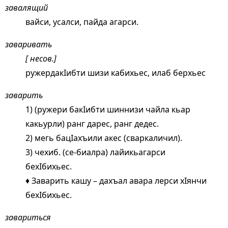
завалящий
вайси, усалси, пайда агарси.
заваривать
[ несов.]
ружердакIибти шизи кабихьес, илаб берхьес
заварить
1) (ружери бакIибти шиннизи чайла кьар
какьурли) ранг дарес, ранг дедес.
2) мегь бацIахъили акес (сваркаличил).
3) чехиб. (се-биалра) лайикьагарси
бехIбихьес.
♦ Заварить кашу – дахъал авара лерси хIянчи
бехIбихьес.
завариться