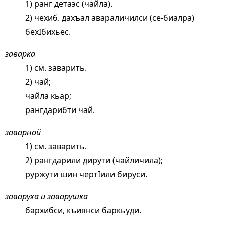
1) ранг детаэс (чайла).
2) чехиб. дахъал авараличилси (се-биалра)
бехIбихьес.
заварка
1) см.
заварить
.
2) чай;
чайла кьар;
рангдарибти чай.
заварной
1) см.
заварить
.
2) рангдарили дирути (чайличила);
руржути шин чертIили бируси.
заваруха и заварушка
бархибси, къиянси баркьуди.