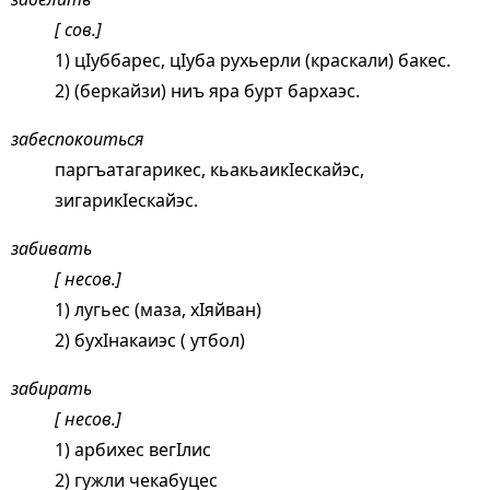
[ сов.]
1) цIуббарес, цIуба рухьерли (краскали) бакес.
2) (беркайзи) ниъ яра бурт бархаэс.
забеспокоиться
паргъатагарикес, кьакьаикIескайэс,
зигарикIескайэс.
забивать
[ несов.]
1) лугьес (маза, хIяйван)
2) бухIнакаиэс ( утбол)
забирать
[ несов.]
1) арбихес вегIлис
2) гужли чекабуцес