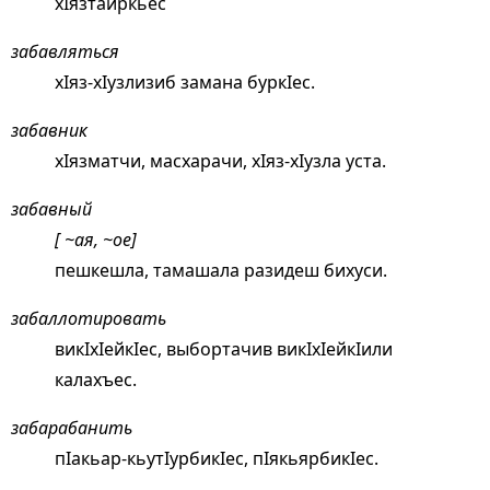
хIязтаиркьес
забавляться
хIяз-хIузлизиб замана буркIес.
забавник
хIязматчи, масхарачи, хIяз-хIузла уста.
забавный
[ ~ая, ~ое]
пешкешла, тамашала разидеш бихуси.
забаллотировать
викIхIейкIес, выбортачив викIхIейкIили
калахъес.
забарабанить
пIакьар-кьутIурбикIес, пIякьярбикIес.