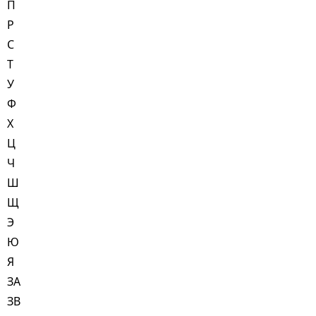
П
Р
С
Т
У
Ф
Х
Ц
Ч
Ш
Щ
Э
Ю
Я
ЗА
ЗВ