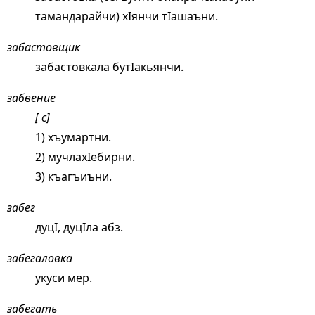
тамандарайчи) хIянчи тIашаъни.
забастовщик
забастовкала бутIакьянчи.
забвение
[ с]
1) хъумартни.
2) мучлахIебирни.
3) къагъиъни.
забег
дуцI, дуцIла абз.
забегаловка
укуси мер.
забегать