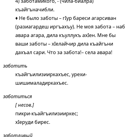
4) заботамикого, - (чила-биалра)
къайгъначибли.
♦ Не было заботы – гIур бареси агарсиван
(разиагардеш иргъахъу). Не моя забота – наб
авара агара, дила къуллукъ ахIен. Мне бы
ваши заботы – хIелайчир дила къайгъни
дахъал сари. Что за забота!– села авара!
заботить
къайгъилизииркахъес, урехи-
шишималадиркахъес.
заботиться
[ несов.]
пикри-къайгъилизииркес;
хIеруди бирес.
заботливый