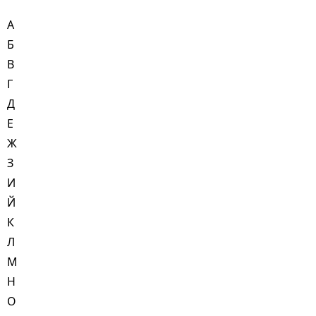
А
Б
В
Г
Д
Е
Ж
З
И
Й
К
Л
М
Н
О