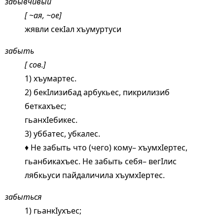
забывчивый
[ ~ая, ~ое]
жявли секIал хъумуртуси
забыть
[ сов.]
1) хъумартес.
2) бекIлизибад арбукьес, пикрилизиб
беткахъес;
гьанхIебикес.
3) уббатес, убкалес.
♦ Не забыть что (чего) кому– хъумхIертес,
гьанбикахъес. Не забыть себя– вегIлис
лябкьуси пайдаличила хъумхIертес.
забыться
1) гьанкIухъес;