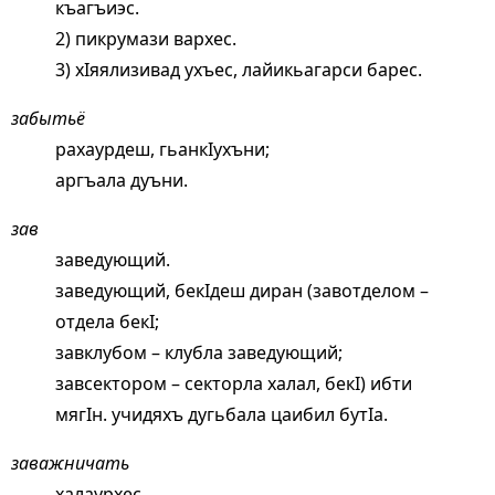
къагъиэс.
2) пикрумази вархес.
3) хIяялизивад ухъес, лайикьагарси барес.
забытьё
рахаурдеш, гьанкIухъни;
аргъала дуъни.
зав
заведующий.
заведующий, бекIдеш диран (завотделом –
отдела бекI;
завклубом – клубла заведующий;
завсектором – секторла халал, бекI) ибти
мягIн. учидяхъ дугьбала цаибил бутIа.
заважничать
халаурхес.