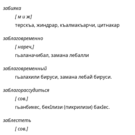
забияка
[ м и ж]
терскъа, жиндрар, къалмакъарчи, цитнакар
заблаговременно
[ нареч,]
гьаланачибал, замана лебалли
заблаговременный
гьалахили бируси, замана лебай бируси.
заблагорассудиться
[ сов.]
гьанбикес, бекIлизи (пикрилизи) бакIес.
заблестеть
[ сов.]