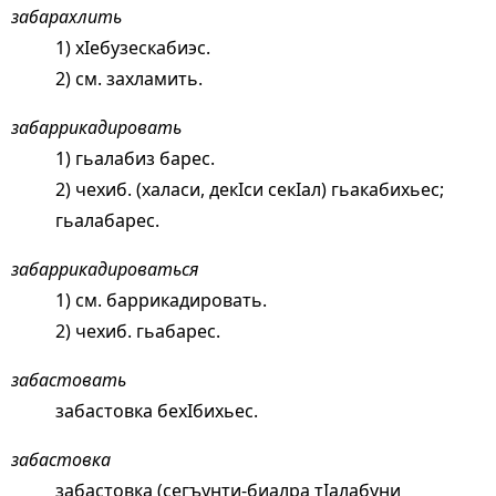
забарахлить
1) хIебузескабиэс.
2) см.
захламить
.
забаррикадировать
1) гьалабиз барес.
2) чехиб. (халаси, декIси секIал) гьакабихьес;
гьалабарес.
забаррикадироваться
1) см.
баррикадировать
.
2) чехиб. гьабарес.
забастовать
забастовка бехIбихьес.
забастовка
забастовка (сегъунти-биалра тIалабуни