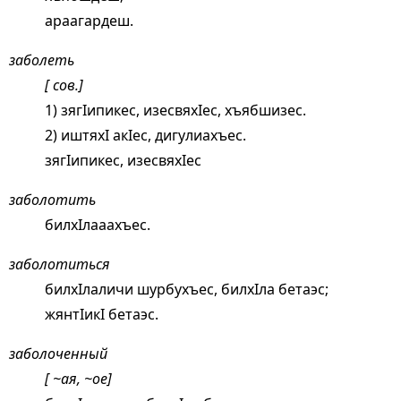
араагардеш.
заболеть
[ сов.]
1) зягIипикес, изесвяхIес, хъябшизес.
2) иштяхI акIес, дигулиахъес.
зягIипикес, изесвяхIес
заболотить
билхIлааахъес.
заболотиться
билхIлаличи шурбухъес, билхIла бетаэс;
жянтIикI бетаэс.
заболоченный
[ ~ая, ~ое]