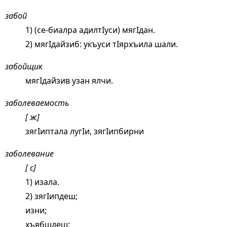
забой
1) (се-биалра адилтIуси) мягIдан.
2) мягIдайзиб: укъуси тIярхъила шали.
забойщик
мягIдайзив узан ялчи.
заболеваемость
[ ж]
зягIиптала лугIи, зягIипбирни
заболевание
[ с]
1) изала.
2) зягIипдеш;
изни;
хъябшдеш;