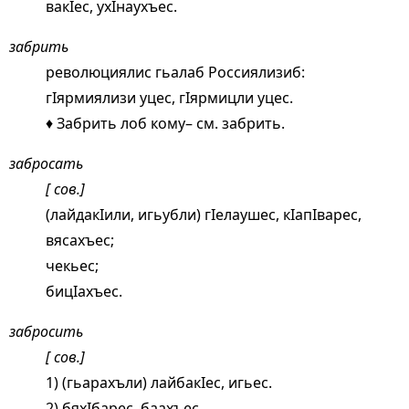
вакIес, ухIнаухъес.
забрить
революциялис гьалаб Россиялизиб:
гIярмиялизи уцес, гIярмицли уцес.
♦ Забрить лоб кому– см.
забрить
.
забросать
[ сов.]
(лайдакIили, игьубли) гIелаушес, кIапIварес,
вясахъес;
чекьес;
бицIахъес.
забросить
[ сов.]
1) (гьарахъли) лайбакIес, игьес.
2) бяхIбарес, баахъес.