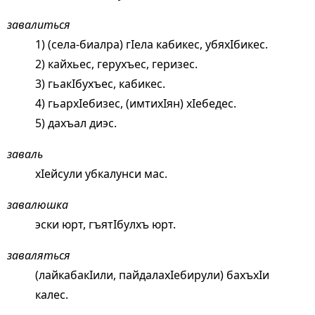
завалиться
1) (села-биалра) гIела кабикес, убяхIбикес.
2) кайхьес, герухъес, геризес.
3) гьакIбухъес, кабикес.
4) гьархIебизес, (имтихIян) хIебедес.
5) дахъал диэс.
заваль
хIейсули убкалунси мас.
завалюшка
эски юрт, гъятIбулхъ юрт.
заваляться
(лайкабакIили, пайдалахIебирули) бахъхIи
калес.