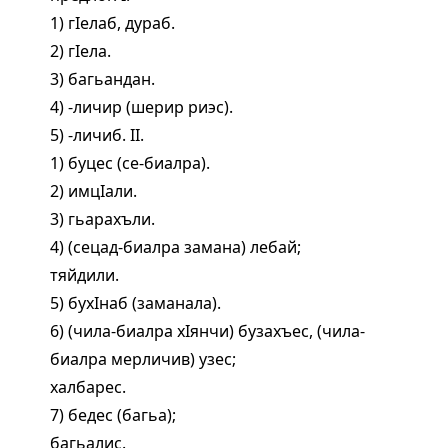
1) гIелаб, дураб.
2) гIела.
3) багьандан.
4) -личир (шерир риэс).
5) -личиб. II.
1) буцес (се-биалра).
2) имцIали.
3) гьарахъли.
4) (сецад-биалра замана) лебай;
тяйдили.
5) бухIнаб (заманала).
6) (чила-биалра хIянчи) бузахъес, (чила-
биалра мерличив) узес;
халбарес.
7) бедес (багьа);
багьалис.