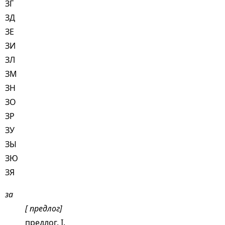
ЗГ
ЗД
ЗЕ
ЗИ
ЗЛ
ЗМ
ЗН
ЗО
ЗР
ЗУ
ЗЫ
ЗЮ
ЗЯ
за
[ предлог]
предлог. I.