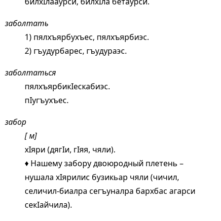
билхIлааурси, билхIла бетаурси.
заболтать
1) пялхъярбухъес, пялхъярбиэс.
2) гъудурбарес, гъудураэс.
заболтаться
пялхъярбикIескабиэс.
пIугъухъес.
забор
[ м]
хIяри (дягIи, гIяя, чяли).
♦ Нашему забору двоюродный плетень –
нушала хIярилис бузикьар чяли (чичил,
селичил-биалра сегъуналра бархбас агарси
секIайчила).