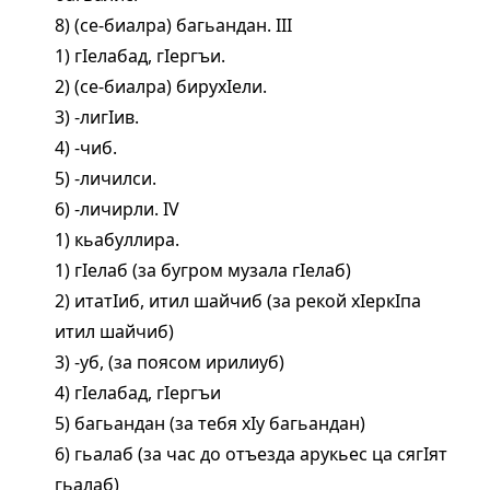
8) (се-биалра) багьандан. III
1) гIелабад, гIергъи.
2) (се-биалра) бирухIели.
3) -лигIив.
4) -чиб.
5) -личилси.
6) -личирли. IV
1) кьабуллира.
1) гIелаб (за бугром музала гIелаб)
2) итатIиб, итил шайчиб (за рекой хIеркIпа
итил шайчиб)
3) -уб, (за поясом ирилиуб)
4) гIелабад, гIергъи
5) багьандан (за тебя хIу багьандан)
6) гьалаб (за час до отъезда арукьес ца сягIят
гьалаб)