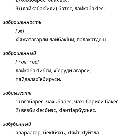
3) (лайкабакIили) батес, лайкабакIес.
заброшенность
[ ж]
хIяжатагарли лайбакIни, палакатдеш
заброшенный
[ ~ая, ~ое]
лайкабакIибси, хIеруди агарси,
пайдалахIебируси.
забрызгать
1) вязбарес, чахьбарес, чахьбарили бакес.
2) вязбикIесбиэс, кIантIарбухъес.
забубённый
авараагар, бекIбяхъ, хIяйт-хIуйтла.