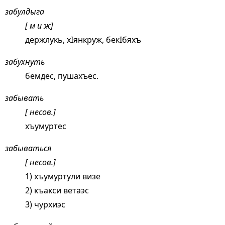
забулдыга
[ м и ж]
держлукь, хIянкруж, бекIбяхъ
забухнуть
бемдес, пушахъес.
забывать
[ несов.]
хъумуртес
забываться
[ несов.]
1) хъумуртули визе
2) къакси ветаэс
3) чурхиэс