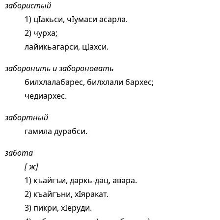
забористый
1) цIакьси, чIумаси асарла.
2) чурха;
лайикьагарси, цIахси.
заборонить и забороновать
билхлалабарес, билхлали бархес;
чедиархес.
забортный
гамила дурабси.
забота
[ ж]
1) къайгъи, даркь-дац, авара.
2) къайгъни, хIяракат.
3) пикри, хIеруди.