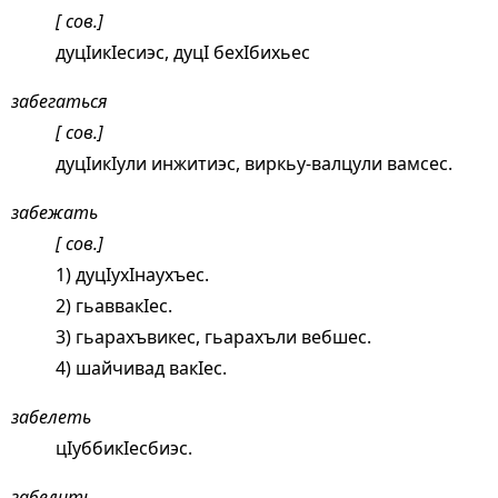
[ сов.]
дуцIикIесиэс, дуцI бехIбихьес
забегаться
[ сов.]
дуцIикIули инжитиэс, виркьу-валцули вамсес.
забежать
[ сов.]
1) дуцIухIнаухъес.
2) гьаввакIес.
3) гьарахъвикес, гьарахъли вебшес.
4) шайчивад вакIес.
забелеть
цIуббикIесбиэс.
забелить