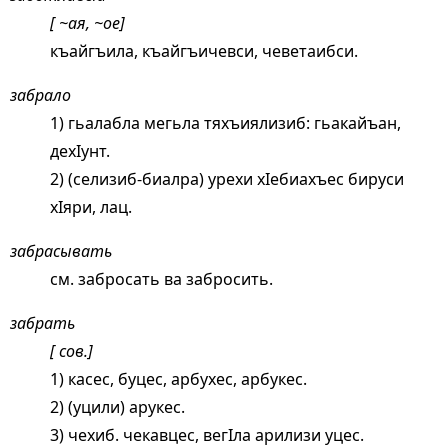
[ ~ая, ~ое]
къайгъила, къайгъичевси, чеветаибси.
забрало
1) гьалабла мегьла тяхъиялизиб: гьакайъан,
дехIунт.
2) (селизиб-биалра) урехи хIебиахъес бируси
хIяри, лац.
забрасывать
см.
забросать
ва забросить.
забрать
[ сов.]
1) касес, буцес, арбухес, арбукес.
2) (уцили) арукес.
3) чехиб. чекавцес, вегIла арилизи уцес.