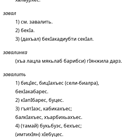
завал
1) см.
завалить
.
2) бекIа.
3) (дахъал) бекIакадиубти секIал.
завалинка
(хъа лацла мякьлаб барибси) гIянжила дарз.
завалить
1) бицIес, бицIахъес (сели-биалра),
бекIакабарес.
2) кIапIбарес, буцес.
3) гъятIаэс, кабикахъес;
балкIахъес, хъарбихьахъес.
4) (тамай) букьбуэс, бехъес;
(имтихIян) хIебуцес.