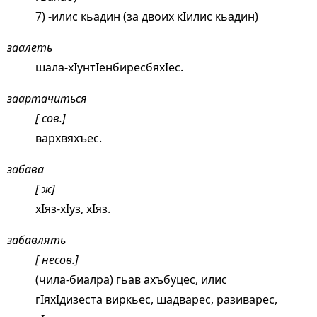
7) -илис кьадин (за двоих кIилис кьадин)
заалеть
шала-хIунтIенбиресбяхIес.
заартачиться
[ сов.]
вархвяхъес.
забава
[ ж]
хIяз-хIуз, хIяз.
забавлять
[ несов.]
(чила-биалра) гьав ахъбуцес, илис
гIяхIдизеста виркьес, шадварес, разиварес,