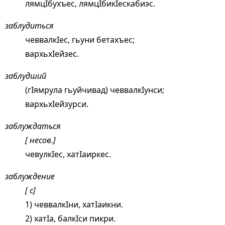
лямцIбухъес, лямцIбикIескабиэс.
заблудиться
чеввалкIес, гьуни бетахъес;
вархьхIейзес.
заблудший
(гIямрула гьуйчивад) чеввалкIунси;
вархьхIейзурси.
заблуждаться
[ несов.]
чевулкIес, хатIаиркес.
заблуждение
[ с]
1) чеввалкIни, хатIаикни.
2) хатIа, балкIси пикри.