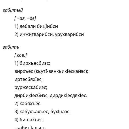
забитый
[ ~ая, ~ое]
1) дебали бицIибси
2) инжигварибси, урухварибси
забить
[ сов.]
1) бирхъесбиэс;
вирхъес (кьутI-вянкьикIескайэс);
иртесбяхIес;
руржескабиэс;
дирбикIесбиэс, дирдикIесдяхIес.
2) кабяхъес.
3) кабухъахъес, бухIнаэс.
4) бицIахъес;
гьабицIахъес.