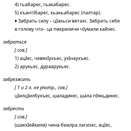
4) гьабарес, гьакабарес.
5) къантIбарес, кьакьабарес (палтар).
♦ Забрать силу – цIакьси ветаэс. Забрать себе
в голову что– ца пикриличи чIумали кайзес.
забраться
[ сов.]
1) ацIес, чевяхIухъес, ухIнаухъес.
2) арукьес, дураарукьес.
забрезжить
[ 1 и 2 л. не употр., сов.]
цIилцIилбухъес, шаладикес, шала пIякьдикес.
забрести
[ сов.]
(шакхIейкили) чина-биалра лагизес, ацIес,