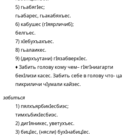
5) гьабягIес;
гьабарес, гьакабяхъес.
6) кабушес (гIяярличиб);
белгьес.
7) хIебухъахъес.
8) гьалаикес.
9) (дирхъутани) гIязабверкIес.
♦ Забить голову кому чем– гIягIниагарти
бекIлизи касес. Забить себе в голову что- ца
пикриличи чIумали кайзес.
забиться
1) пялхъярбикIесбиэс;
тимхъбикIесбиэс.
2) дигIяникес, уветухъес.
3) бицIес, (нясли) бухIнабицIес.